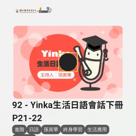
搜尋關鍵字：可輸入節目名稱、主持人或關鍵字
上方功能區塊
92 - Yinka生活日語會話下冊
P21-22
進階
日語
孫寅華
終身學習
生活應用