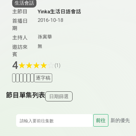
生活會話
主節目
Yinka生活日語會話
2016-10-18
首播日
期
孫寅華
主持人
無
邀訪來
賓
4
★
★
★
★
☆
(1)
逐字稿
節目單集列表
日期篩選
前往
新的優先