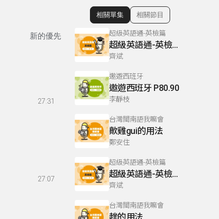
相關單集
相關節目
顯示相關單集
超級英語通-英檢篇
新的優先
超級英語通-英檢篇 083 Cloze Test/段落填空-13
齊斌
遨遊西班牙
遨遊西班牙 P80.90
李靜枝
27:31
台灣閩南語我嘛會
歕雞gui的用法
鄭安住
超級英語通-英檢篇
超級英語通-英檢篇 035 Weekend Trip- 週末旅遊
27:07
齊斌
台灣閩南語我嘛會
趖的用法