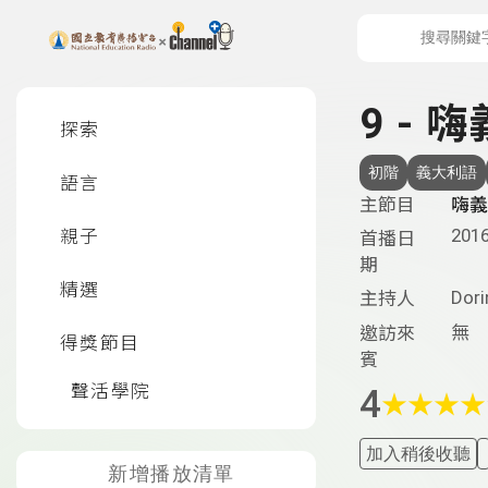
上方功能區塊
左側邊選單
9 - 
探索
初階
義大利語
語言
主節目
嗨義
2016
親子
首播日
期
精選
Dori
主持人
無
邀訪來
得獎節目
賓
聲活學院
4
★
★
★
★
加入稍後收聽
新增播放清單