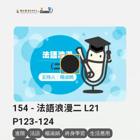
搜尋關鍵字：可輸入節目名稱、主持人或關鍵字
上方功能區塊
154 - 法語浪漫二 L21
P123-124
進階
法語
楊淑娟
終身學習
生活應用