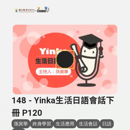
搜尋關鍵字：可輸入節目名稱、主持人或關鍵字
上方功能區塊
148 - Yinka生活日語會話下
冊 P120
孫寅華
終身學習
生活應用
生活會話
日語