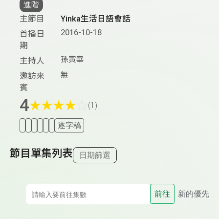
進階
主節目
Yinka生活日語會話
2016-10-18
首播日
期
孫寅華
主持人
無
邀訪來
賓
4
★
★
★
★
☆
(1)
逐字稿
節目單集列表
日期篩選
前往
新的優先