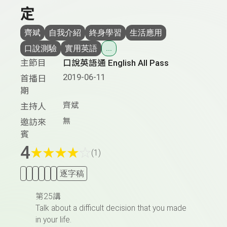
定
齊斌
自我介紹
終身學習
生活應用
口說測驗
實用英語
...
主節目
口說英語通 English All Pass
2019-06-11
首播日
期
齊斌
主持人
無
邀訪來
賓
4
★
★
★
★
☆
(1)
逐字稿
第25講
Talk about a difficult decision that you made
in your life.