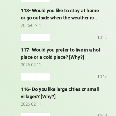
118- Would you like to stay at home
or go outside when the weather is
great?
2026-02-11
10:15
117- Would you prefer to live in a hot
place or a cold place? [Why?]
2026-02-11
10:15
116- Do you like large cities or small
villages? [Why?]
2026-02-11