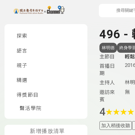
上方功能區塊
左側邊選單
496 
探索
林明德
終身學
語言
主節目
輕鬆
2016
親子
首播日
期
精選
林明
主持人
無
邀訪來
得獎節目
賓
聲活學院
4
★
★
★
★
加入稍後收聽
新增播放清單