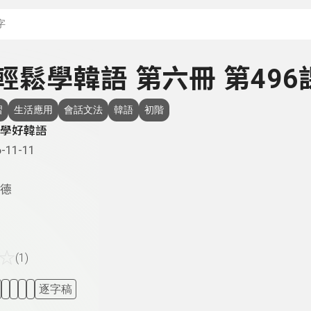
搜尋關鍵字：可輸入節
- 輕鬆學韓語 第六冊 第496
習
生活應用
會話文法
韓語
初階
學好韓語
-11-11
德
☆
(1)
逐字稿