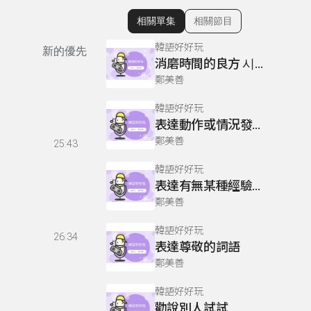
相關單集
相關節目
顯示相關單集
韓語好好玩
新的優先
消磨時間的良方 시간 때우기 정말 좋아요.
鄭美善
韓語好好玩
表達動作或情況發生的時間長短
鄭美善
25:43
韓語好好玩
表達有無某種經驗的過去式慣用句型
鄭美善
韓語好好玩
26:34
表達尊敬的詞語
鄭美善
韓語好好玩
勸說別人試試