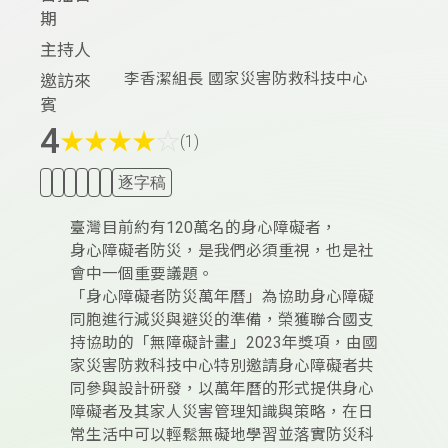
期
主持人
李香潔組長 國家災害防救科技中心
邀訪來
賓
4
★
★
★
★
☆
(1)
逐字稿
臺灣目前約有120萬名的身心障礙者，
身心障礙者防災，是我們必須重視，也是社
會中一個重要議題。
「身心障礙者防災萬年曆」為協助身心障礙
同胞進行減災與避災的準備，榮獲聯合國支
持協助的「無障礙計畫」2023年獎項，由國
家災害防救科技中心特別邀請身心障礙者共
同參與設計研發，以萬年曆的形式提供身心
障礙者及其家人災害管理知識與策略，在日
常生活中可以輕鬆無礙地學習並落實防災科