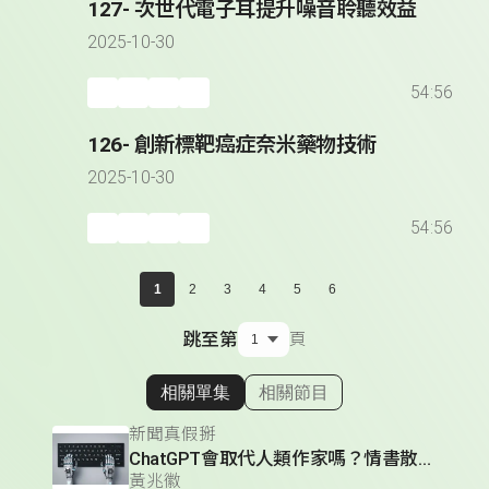
127- 次世代電子耳提升噪音聆聽效益
2025-10-30
54:56
126- 創新標靶癌症奈米藥物技術
2025-10-30
54:56
1
2
3
4
5
6
跳至第
頁
相關單集
相關節目
顯示相關單集
新聞真假掰
ChatGPT會取代人類作家嗎？情書散文小說翻譯都難不倒它？AI「渣男」讓你不小心還會愛上它？
黃兆徽