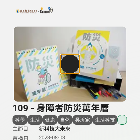
搜尋關鍵字：可輸入節目名稱、主持人或關鍵字
上方功能區塊
109 - 身障者防災萬年曆
科學
生活
健康
自然
吳沂家
生活科技
...
主節目
新科技大未來
2023-08-03
首播日