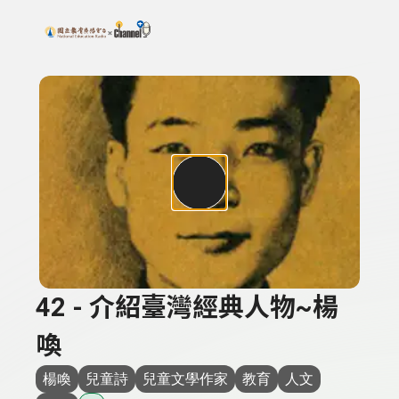
搜尋關鍵字：可輸入節目名稱、主持人或關鍵字
上方功能區塊
42 - 介紹臺灣經典人物~楊
喚
楊喚
兒童詩
兒童文學作家
教育
人文