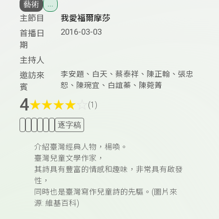
藝術
...
主節目
我愛福爾摩莎
2016-03-03
首播日
期
主持人
李安題、白天、蔡泰祥、陳正翰、張忠
邀訪來
恕、陳琬宜、白誼蓁、陳菀菁
賓
4
★
★
★
★
☆
(1)
逐字稿
介紹臺灣經典人物，楊喚。
臺灣兒童文學作家，
其詩具有豐富的情感和趣味，非常具有啟發
性，
同時也是臺灣寫作兒童詩的先驅。(圖片來
源: 維基百科)