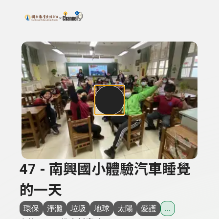
搜尋關鍵字：可輸入節目名稱、主持人或關鍵字
上方功能區塊
47 - 南興國小體驗汽車睡覺
的一天
環保
淨灘
垃圾
地球
太陽
愛護
...