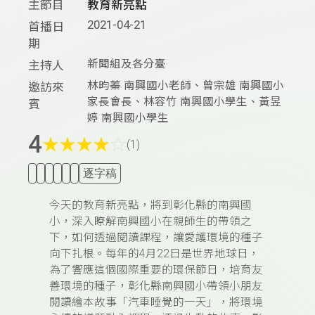
主節目
教育新亮點
2021-04-21
首播日
期
新聞組及各分臺
主持人
林昀蓁 南興國小老師、曾宗雄 南興國小
邀訪來
家長會長、林容竹 南興國小學生、黃昱
賓
婷 南興國小學生
4
★
★
★
★
☆
(1)
逐字稿
今天的教育新亮點，將到彰化縣的南興國
小，深入瞭解南興國小在親師生的帶領之
下，如何透過閱讀課程，讓愛護環境的種子
向下扎根。每年的4月22日是世界地球日，
為了響應這個國際重要的環保節日，培育友
善環境的種子，彰化縣南興國小帶領小朋友
閱讀繪本故事「汽車睡覺的一天」，將環境