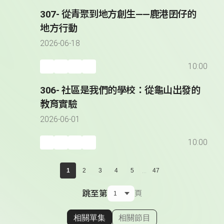
307- 從青聚到地方創生——鹿港囝仔的
地方行動
2026-06-18
10:00
306- 社區是我們的學校：從龜山出發的
教育實驗
2026-06-01
10:00
...
1
2
3
4
5
47
跳至第
頁
相關單集
相關節目
顯示相關單集