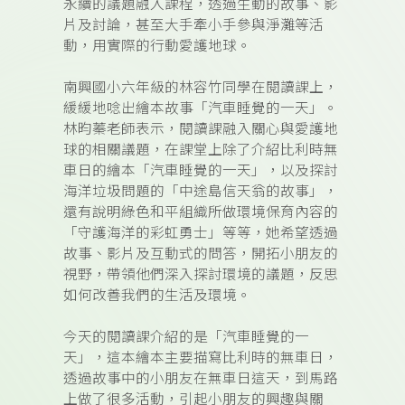
永續的議題融入課程，透過生動的故事、影
片及討論，甚至大手牽小手參與淨灘等活
動，用實際的行動愛護地球。
南興國小六年級的林容竹同學在閱讀課上，
緩緩地唸出繪本故事「汽車睡覺的一天」。
林昀蓁老師表示，閱讀課融入關心與愛護地
球的相關議題，在課堂上除了介紹比利時無
車日的繪本「汽車睡覺的一天」，以及探討
海洋垃圾問題的「中途島信天翁的故事」，
還有說明綠色和平組織所做環境保育內容的
「守護海洋的彩虹勇士」等等，她希望透過
故事、影片及互動式的問答，開拓小朋友的
視野，帶領他們深入探討環境的議題，反思
如何改善我們的生活及環境。
今天的閱讀課介紹的是「汽車睡覺的一
天」，這本繪本主要描寫比利時的無車日，
透過故事中的小朋友在無車日這天，到馬路
上做了很多活動，引起小朋友的興趣與關