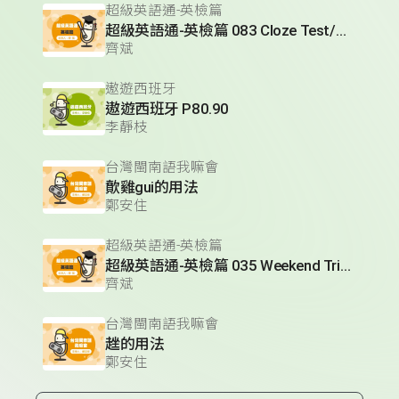
超級英語通-英檢篇
超級英語通-英檢篇 083 Cloze Test/段落填空-13
齊斌
遨遊西班牙
遨遊西班牙 P80.90
李靜枝
台灣閩南語我嘛會
歕雞gui的用法
鄭安住
超級英語通-英檢篇
超級英語通-英檢篇 035 Weekend Trip- 週末旅遊
齊斌
台灣閩南語我嘛會
趖的用法
鄭安住