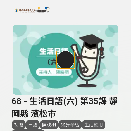
搜尋關鍵字：可輸入節目名稱、主持人或關鍵字
上方功能區塊
68 - 生活日語(六) 第35課 靜
岡縣 濱松市
初階
日語
陳映羽
終身學習
生活應用