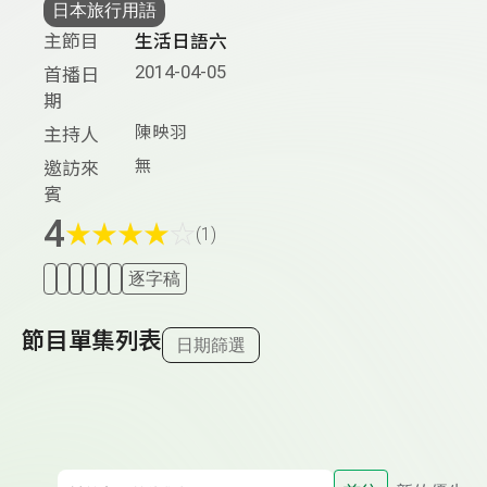
日本旅行用語
主節目
生活日語六
2014-04-05
首播日
期
陳映羽
主持人
無
邀訪來
賓
4
★
★
★
★
☆
(1)
逐字稿
節目單集列表
日期篩選