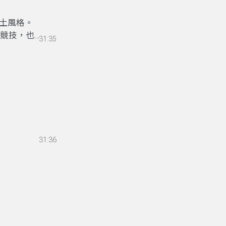
土風格。
術競技，也是
31:35
31:36