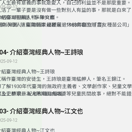
「人生最有意義的事就是愛人，自己的利益並不是那麼重要。
025-09-12
人活了一輩子要是沒有做一些對別人有益的事，那就是白來了
1989年6月病逝，享年91歲。
介紹臺灣經典人物~陳文郁
(圖片來源: 隨意窩網誌 趙麗蓮退休前的臨別贈言)
臺南永康人，臺灣蔬果栽種家，1968年創立「農友種苗公司
福基金會董事長。他培育出200多種西瓜新品種，如無子西瓜
的「黛安娜」西瓜，及聖女小番茄、蜜世界哈密瓜、新世紀哈
皮南瓜、綠色苦瓜、白色茄子、迷你冬瓜等蔬果，所培育出的
104- 介紹臺灣經典人物~王詩琅
果，總數超過1000種。
025-09-12
介紹臺灣經典人物~王詩琅
又稱作臺灣的安徒生，王詩琅是臺灣艋舺人，筆名王錦江。
想了解1930年代臺灣的無政府主義者、文學創作家、兒童文
鄉土史學家 、記者和雜誌編輯，
以及王詩琅最為人熟知的虎姑婆等兒童民間故事，絕對不能錯
節目。
103- 介紹臺灣經典人物~江文也
025-09-12
介紹臺灣經典人物~江文也