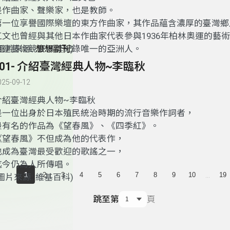
是作曲家、聲樂家，也是教師。
第一位享譽國際樂壇的東方作曲家，其作品蘊含濃厚的臺灣鄉
江文也曾經與其他日本作曲家代表參與1936年柏林奧運的藝
奧運藝術競賽得獎紀錄唯一的亞洲人。
(圖片來源:
想想副刊
)
101- 介紹臺灣經典人物~李臨秋
025-09-12
介紹臺灣經典人物~李臨秋
是一位出身於日本殖民統治時期的流行音樂作詞者，
最有名的作品為《望春風》、《四季紅》。
《望春風》不但成為他的代表作，
也成為臺灣最受歡迎的歌謠之一，
迄今仍為人所傳唱。
...
1
2
3
4
5
6
7
8
9
10
19
圖片來源: 維基百科)
跳至第
頁