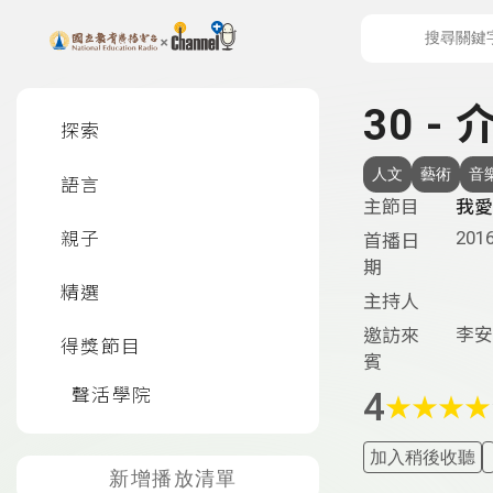
上方功能區塊
左側邊選單
30 
探索
人文
藝術
音
語言
主節目
我愛
2016
親子
首播日
期
精選
主持人
李安
邀訪來
得獎節目
賓
聲活學院
4
★
★
★
★
加入稍後收聽
新增播放清單