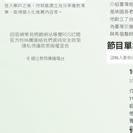
介紹臺灣經
登入帳戶之後，你就能建立及分享播放清
是英國長
單、取得個人化推薦內容等。
他創立了
為臺灣引
與馬偕醫師
回官網
常見問題
網站導覽
RSS訂閱
官方粉絲團
連絡我們
資訊安全政策
節目單
隱私保護政策
版權宣告
© 國立教育廣播電台
2