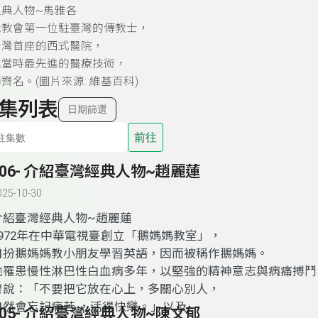
典人物~馬雅各
老教會第一位駐臺灣的傳教士，
台灣首座的西式醫院，
進當時最先進的醫療技術，
齊名。(圖片來源: 維基百科)
集列表
日期篩選
前往
106- 介紹臺灣經典人物~趙麗蓮
025-10-30
介紹臺灣經典人物~趙麗蓮
1972年在中華電視臺創立「鵝媽媽教室」，
自扮鵝媽媽教小朋友學習英語，因而被稱作鵝媽媽。
他罹患慢性淋巴性白血病多年，以堅強的精神意志與病痛搏鬥
曾說：「不要把它放在心上，多關心別人，
自然會忘記痛苦 ，活得快樂。」以及
105- 介紹臺灣經典人物~陳文郁