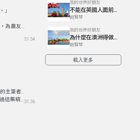
我的世界好朋友
不能在英國人面前打嗝？
。」
施賢琴
」，為農友社
我的世界好朋友
、黃皮紅肉
為什麼在澳洲得做好防曬措施？
31:34
密瓜、 紅
施賢琴
新品種蔬
載入更多
學的主筆者、
過這集精彩
31:36