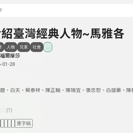
搜尋關鍵字：可輸入節
- 介紹臺灣經典人物~馬雅各
樂
人物
兒童
社會
...
福爾摩莎
-01-28
題、白天、蔡泰祥、陳正翰、陳琬宜、張忠恕、白誼蓁、陳
☆
(1)
逐字稿