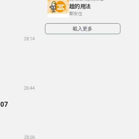
趖的用法
鄭安住
載入更多
28:14
26:44
07
28:08