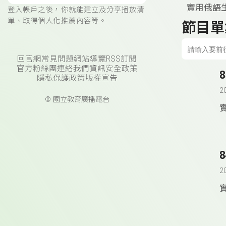
實用俄語
登入帳戶之後，你就能建立及分享播放清
單、取得個人化推薦內容等。
節目單
回官網
常見問題
網站導覽
RSS訂閱
官方粉絲團
連絡我們
資訊安全政策
隱私保護政策
版權宣告
2
© 國立教育廣播電台
2