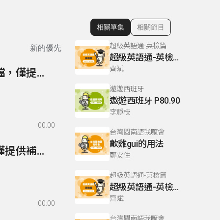
相關單集
相關節目
顯示相關單集
超級英語通-英檢篇
新的優先
超級英語通-英檢篇 083 Cloze Test/段落填空-13
齊斌
85- 實用俄語生活會話第一冊勘誤表(本講次無音檔，僅提供勘誤表)
遨遊西班牙
遨遊西班牙 P80.90
李靜枝
00:00
台灣閩南語我嘛會
歕雞gui的用法
84- 實用俄語生活會話補充講義(本講次無音檔，僅提供補充講義)
鄭安住
超級英語通-英檢篇
超級英語通-英檢篇 035 Weekend Trip- 週末旅遊
齊斌
00:00
台灣閩南語我嘛會