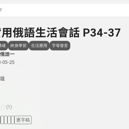
搜尋關鍵字：可輸入節
 實用俄語生活會話 P34-37
勝雄
終身學習
生活應用
字母發音
俄語一
-05-25
雄
☆
(1)
逐字稿