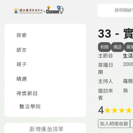
上方功能區塊
左側邊選單
33 -
探索
初階
俄語
羅
語言
主節目
生活
2008
親子
首播日
期
精選
羅勝
主持人
無
邀訪來
得獎節目
賓
聲活學院
4
★
★
★
★
加入稍後收聽
新增播放清單