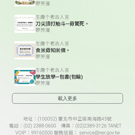
廖芳瀅
生趣个老古人言
刀尖頂打觔斗—毋驚死。
廖芳瀅
生趣个老古人言
食米毋知米價。
廖芳瀅
生趣个老古人言
學生放學—包書(包輸)
廖芳瀅
載入更多
頁尾資訊
地址：(100052) 臺北市中正區南海路45號
電話：(02) 2388-0600 傳真：(02)2389-3126 TANET
VOIP：99160500 服務信箱： service@ner.gov.tw