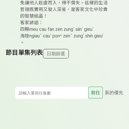
免讓他人趁虛而入，得不償失。這樣的生活
哲理既實用又發人深省，是客家文化中珍貴
的智慧結晶！
客家諺語：
四縣meu cau fan zen zungˋ siinˊ gieuˋ
海陸ngiauˇ cauˋ pon⁺ zenˇ zungˊ shin gieuˊ
。
節目單集列表
日期篩選
前往
新的優先