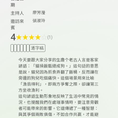
期
廖芳瀅
主持人
張淑玲
邀訪來
賓
4
★
★
★
★
☆
(1)
逐字稿
今天要跟大家分享的生趣个老古人言是客家
諺語：「貓操飯甑總成狗。」這句話的意思
是說，貓兒因為抓食弄翻了飯桶，反而讓在
旁邊的狗兒吃個痛快。這個場景用來比喻
「漁翁得利」，即兩方爭奪之際，卻讓第三
方坐收漁利。
這句諺語生動形象地反映了生活中常見的情
況，也提醒我們在處理事情時，要注意旁觀
者可能帶來的影響。它還傳遞了一種智慧：
與其爭個兩敗俱傷，不如合作共贏，才能避