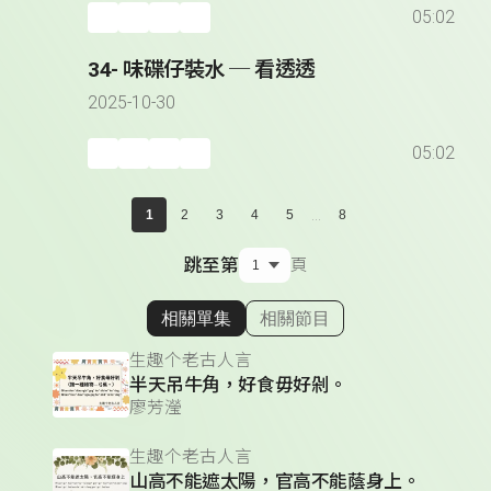
05:02
34- 味碟仔裝水 ─ 看透透
2025-10-30
05:02
...
1
2
3
4
5
8
跳至第
頁
相關單集
相關節目
顯示相關單集
生趣个老古人言
半天吊牛角，好食毋好剁。
廖芳瀅
生趣个老古人言
山高不能遮太陽，官高不能蔭身上。