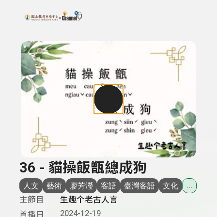
搜尋關鍵字：可輸入節目名稱、主持人或關鍵字
上方功能區塊
36 - 貓操飯甑總成狗
人文
藝術
廖芳瀅
客語
臺灣客語
文化
...
主節目
生趣个老古人言
2024-12-19
首播日