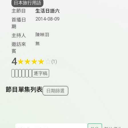
日本旅行用語
主節目
生活日語六
2014-08-09
首播日
期
陳映羽
主持人
無
邀訪來
賓
4
★
★
★
★
☆
(1)
逐字稿
節目單集列表
日期篩選