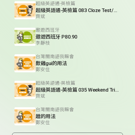
超級英語通-英檢篇
超級英語通-英檢篇 083 Cloze Test/段落填空-13
齊斌
遨遊西班牙
遨遊西班牙 P80.90
李靜枝
台灣閩南語我嘛會
歕雞gui的用法
鄭安住
超級英語通-英檢篇
超級英語通-英檢篇 035 Weekend Trip- 週末旅遊
齊斌
台灣閩南語我嘛會
趖的用法
鄭安住