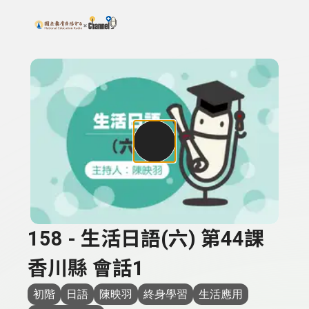
搜尋關鍵字：可輸入節目名稱、主持人或關鍵字
上方功能區塊
158 - 生活日語(六) 第44課
香川縣 會話1
初階
日語
陳映羽
終身學習
生活應用