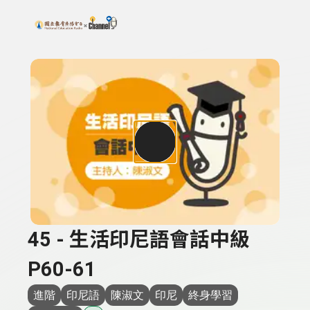
搜尋關鍵字：可輸入節目名稱、主持人或關鍵字
上方功能區塊
45 - 生活印尼語會話中級
P60-61
進階
印尼語
陳淑文
印尼
終身學習