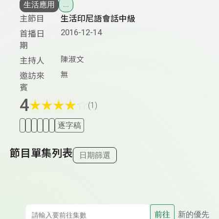
生活應用
...
主節目
生活印尼語會話中級
2016-12-14
首播日
期
陳淑文
主持人
無
邀訪來
賓
4
★
★
★
★
☆
(1)
逐字稿
節目單集列表
日期篩選
前往
新的優先