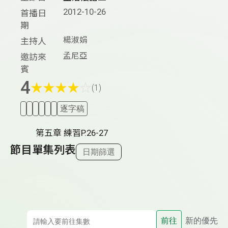
2012-10-26
首播日
期
楊淑娟
主持人
孟尼亞
邀訪來
賓
4
★
★
★
★
☆
(1)
逐字稿
第五章 練習P.26-27
節目單集列表
日期篩選
前往
新的優先