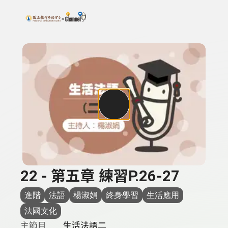
搜尋關鍵字：可輸入節目名稱、主持人或關鍵字
上方功能區塊
22 - 第五章 練習P.26-27
進階
法語
楊淑娟
終身學習
生活應用
法國文化
主節目
生活法語二