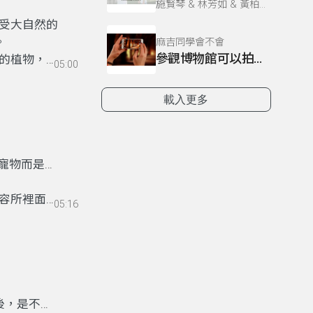
施賢琴 & 林芳如 & 黃柏諺
受大自然的
。
麻吉同學會不會
參觀博物館可以拍照嗎
的植物，你
05:00
載入更多
寵物而是前
容所裡面什
05:16
要有責任
後，是不是