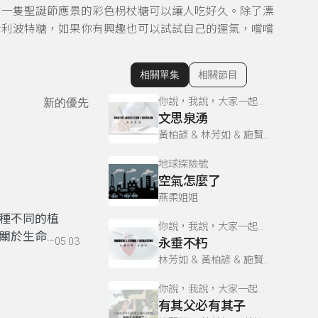
。一隻聖誕節應景的彩色枴杖糖可以讓人吃好久。除了漂
哈利波特糖，如果你有興趣也可以試試自己的運氣，嚐嚐
相關單集
相關節目
顯示相關單集
你說，我說，大家一起說！
新的優先
文思泉湧
黃柏諺 & 林芳如 & 施賢琴
地球探險號
空氣怎麼了
燕柔姐姐
種不同的植
你說，我說，大家一起說！
。
關於生命、
05:03
永垂不朽
林芳如 & 黃柏諺 & 施賢琴
你說，我說，大家一起說！
有其父必有其子