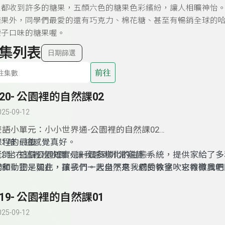
家都收到許多的糖果，五顏六色的糖果色彩繽紛，讓人相曠神怡
糖果外，同學們最愛的還有巧克力、棉花糖、甚至有暢銷全球的
襪子口味的糖果喔。
集列表
日期篩選
前往
320- 公園裡的自然課02
025-09-12
雙語小單元：小小世界通-公園裡的自然課02
課程的最後
：哇，這感覺真好。
老師：這個公園確實是一個多樣化的生態系統，提供家給了多
：坐在這裡吹吹風，讓我感到非常寧靜。
物和動物。現在，讓我們一起坐下來，感受徐徐吹來得微風吧
老師：正是如此，孩子們。大自然是我們的教室，它教導我們
平衡和互相依存。
319- 公園裡的自然課01
025-09-12