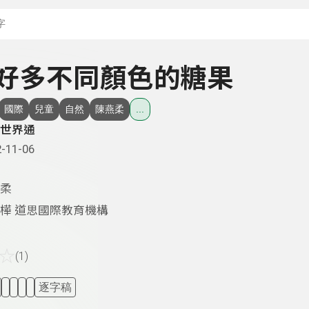
搜尋關鍵字：可輸入節
 - 好多不同顏色的糖果
國際
兒童
自然
陳燕柔
...
世界通
-11-06
柔
樺 道思國際教育機構
☆
(1)
逐字稿