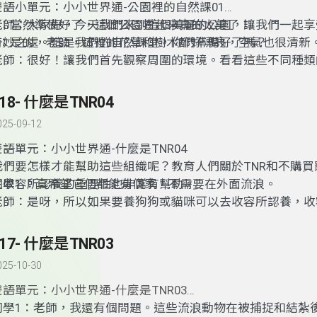
雙語小單元：小小世界通-公園裡的自然課01
老師：大家好，今天我們來到這個美麗的公園，讓我們一起享
A：當然準備好了，這個公園看起來真的太美了！
奇妙之處。這是我們的自然課堂，你們準備好了嗎？
B：是的，老師，這裡的花草和樹木都好漂亮，空氣也很清新
老師：很好！讓我們首先觀察周圍的環境。看看這些不同種類
們能辨認出一些嗎？
318- 什麼是TNR04
025-09-12
雙語單元：小小世界通-什麼是TNR04
我們要怎樣才能幫助這些組織呢？教育人們關於TNR和不購買
往收容所認養的重要性也非常有幫助。
同學1 ：真希望它們都能有個家，不需要在外面流浪。
老師：是呀，所以如果要養狗狗或貓咪可以去收容所認養，收
麼樣的貓狗都有千萬不要去購買。養寵物前一定要考慮清楚，
感，千萬不能半途而廢。養它就要愛牠一輩子喔。
317- 什麼是TNR03
025-10-30
雙語單元：小小世界通-什麼是TNR03
同學1：老師，我還有個問題。這些流浪動物在被捕捉和結紮