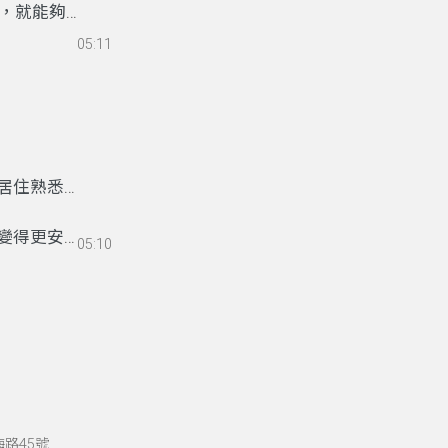
，就能夠給
動物可能需
05:11
居住熟悉的
變得更安
05:10
海路45號