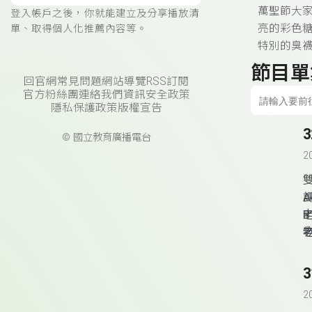
萬聖節大
登入帳戶之後，你就能建立及分享播放清
亮的彩色
單、取得個人化推薦內容等。
特別的臭
節目單
回官網
常見問題
網站導覽
RSS訂閱
官方粉絲團
連絡我們
資訊安全政策
隱私保護政策
版權宣告
© 國立教育廣播電台
2
A
B
2