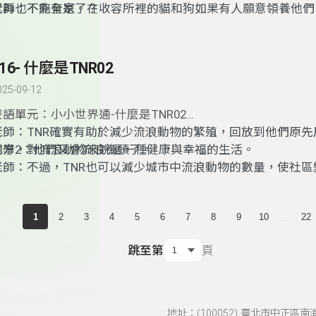
就再也不能有家了？
老師：不完全是。在收容所裡的貓和狗如果有人願意領養他們
它們一個永久的家。但要記住，這需要時間和耐心，因為流浪
要一段時間來適應家庭生活。
316- 什麼是TNR02
025-09-12
雙語單元：小小世界通-什麼是TNR02
老師：TNR確實有助於減少流浪動物的繁殖，回放到他們原先
地方，對流浪動物來說是一種健康與幸福的生活。
同學2：他們又會流浪街頭了。
老師：不過，TNR也可以減少城市中流浪動物的數量，使社區
全。只是這是需要些時間才能看到效果。
...
1
2
3
4
5
6
7
8
9
10
22
跳至第
頁
地址：(100052) 臺北市中正區南