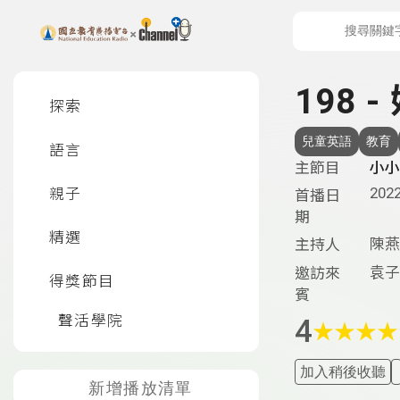
上方功能區塊
左側邊選單
198
探索
兒童英語
教育
語言
主節目
小小
2022
親子
首播日
期
精選
陳燕
主持人
袁子
邀訪來
得獎節目
賓
聲活學院
4
★
★
★
★
加入稍後收聽
新增播放清單