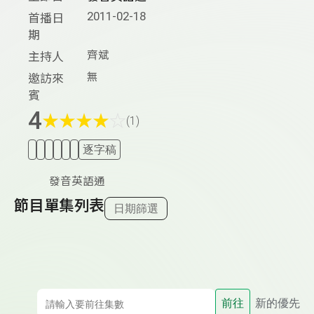
2011-02-18
首播日
期
齊斌
主持人
無
邀訪來
賓
4
★
★
★
★
☆
(1)
逐字稿
發音英語通
節目單集列表
日期篩選
前往
新的優先