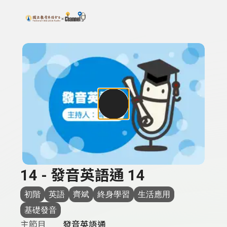
搜尋關鍵字：可輸入節目名稱、主持人或關鍵字
上方功能區塊
14 - 發音英語通 14
初階
英語
齊斌
終身學習
生活應用
基礎發音
主節目
發音英語通