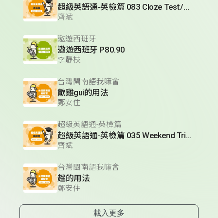
超級英語通-英檢篇 083 Cloze Test/段落填空-13
齊斌
遨遊西班牙
遨遊西班牙 P80.90
李靜枝
台灣閩南語我嘛會
歕雞gui的用法
鄭安住
超級英語通-英檢篇
超級英語通-英檢篇 035 Weekend Trip- 週末旅遊
齊斌
台灣閩南語我嘛會
趖的用法
鄭安住
載入更多