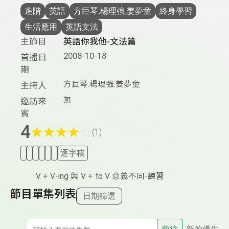
進階
英語
方巨琴.楊理強.姜夢童
終身學習
生活應用
英語文法
主節目
英語你我他-文法篇
2008-10-18
首播日
期
方巨琴.楊理強.姜夢童
主持人
無
邀訪來
賓
4
★
★
★
★
☆
(1)
逐字稿
V + V-ing 與 V + to V 意義不同-練習
節目單集列表
日期篩選