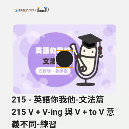
搜尋關鍵字：可輸入節目名稱、主持人或關鍵字
上方功能區塊
215 - 英語你我他-文法篇
215 V + V-ing 與 V + to V 意
義不同-練習