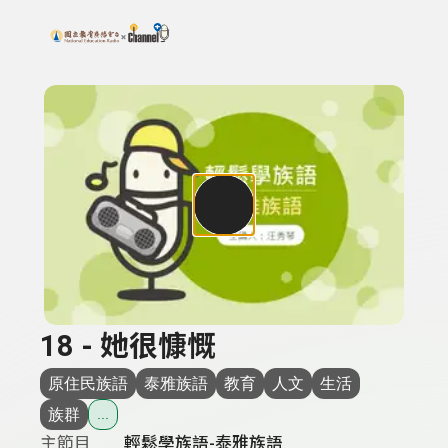
搜尋關鍵字：可輸入節目名稱、主持人或關鍵字
上方功能區塊
18 - 她很慷慨
原住民族語
泰雅族語
教育
人文
生活
族群
...
主節目
輕鬆學族語-泰雅族語