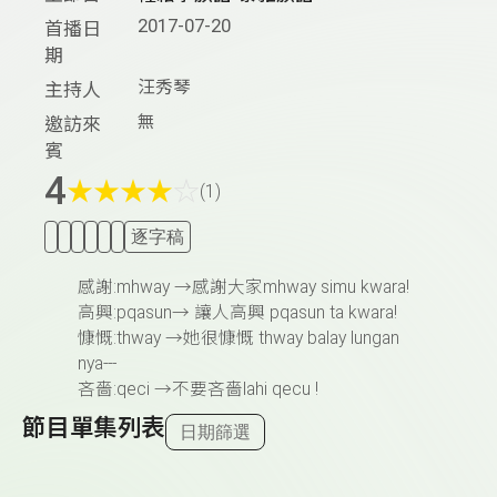
2017-07-20
首播日
期
汪秀琴
主持人
無
邀訪來
賓
4
★
★
★
★
☆
(1)
逐字稿
感謝
:mhway →
感謝大家
mhway simu kwara!
高興
:pqasun→
讓人高興
pqasun ta kwara!
慷慨
:thway →
她很慷慨
thway balay lungan
nya---
吝嗇
:qeci →
不要吝嗇
lahi qecu !
節目單集列表
日期篩選