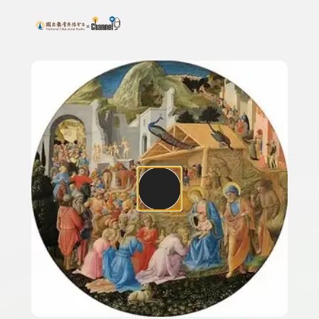
搜尋關鍵字：可輸入節目名稱、主持人或關鍵字
上方功能區塊