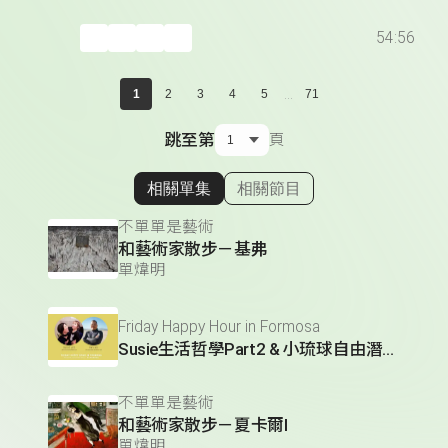
54:56
...
1
2
3
4
5
71
跳至第
頁
相關單集
相關節目
顯示相關單集
不單單是藝術
和藝術家散步－基弗
單煒明
Friday Happy Hour in Formosa
Susie生活哲學Part2 & 小琉球自由潛水教練Ray *Susie Lee's Life Philosophy Part 2 & XiaoliuqiuFreediving Coach Ray
不單單是藝術
和藝術家散步－夏卡爾Ⅰ
單煒明