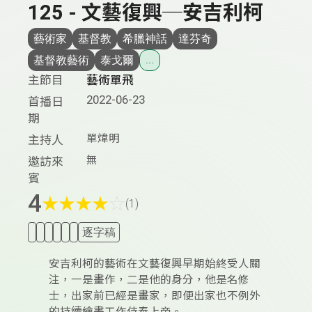
125 - 文藝復興─安吉利柯
藝術家
基督教
希臘神話
達芬奇
基督教藝術
泰戈爾
...
主節目
藝術單飛
2022-06-23
首播日
期
單煒明
主持人
無
邀訪來
賓
4
★
★
★
★
☆
(1)
逐字稿
安吉利柯的藝術在文藝復興早期始終受人關
注，一是畫作，二是他的身分，他是名修
士，出家前已經是畫家，即便出家也不例外