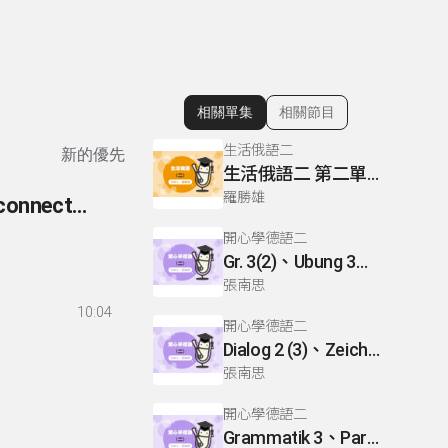
相關單集
相關節目
顯示相關單集
生活俄語二
新的優先
生活俄語二 第二單元 L9 P120
羅勝雄
260- 英語你我他-文法篇 260 準連接詞(sentence connectors/conjunctive adverbs)
開心學德語二
Gr. 3(2)、Ubung 3、Gr. 2(1)
張南思
10:04
開心學德語二
Dialog 2 (3)、Zeichnen: einen Mann、Lesetext 1(1)
張南思
開心學德語二
Grammatik 3、Partnerubungen Nr. 1, 3、Dialog 2(1)