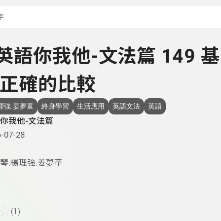
搜尋關鍵字：可輸入節
- 英語你我他-文法篇 149 
正確的比較
理強.姜夢童
終身學習
生活應用
英語文法
英語
你我他-文法篇
-07-28
琴.楊理強.姜夢童
☆
(1)