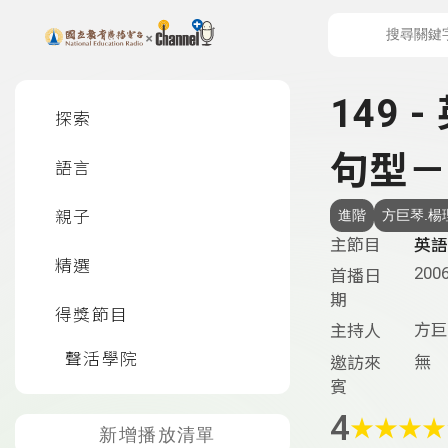
上方功能區塊
左側邊選單
149 
探索
句型－
語言
親子
進階
方巨琴.楊
主節目
英語
精選
2006
首播日
期
得獎節目
方巨
主持人
聲活學院
無
邀訪來
賓
4
★
★
★
★
新增播放清單