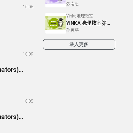
張南思
10:06
Yinka地理教室
YINKA地理教室第一冊 P22-26
孫寅華
載入更多
10:09
257- 英語你我他-文法篇 257 附屬連接詞(subordinators)：副詞子句-讓步
10:05
256- 英語你我他-文法篇 256 附屬連接詞(subordinators)：副詞子句-結果2