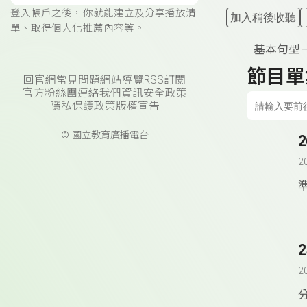
登入帳戶之後，你就能建立及分享播放清
加入稍後收聽
單、取得個人化推薦內容等。
基本句型
節目單
回官網
常見問題
網站導覽
RSS訂閱
官方粉絲團
連絡我們
資訊安全政策
隱私保護政策
版權宣告
© 國立教育廣播電台
2
準
2