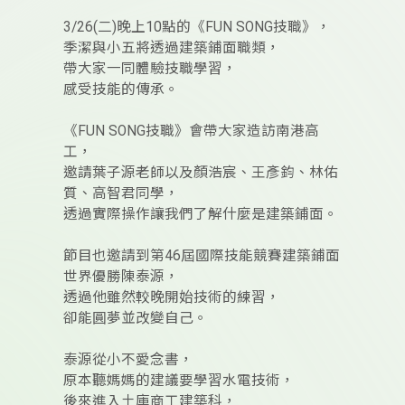
3/26(二)晚上10點的《FUN SONG技職》，
季潔與小五將透過建築鋪面職類，
帶大家一同體驗技職學習，
感受技能的傳承。
《FUN SONG技職》會帶大家造訪南港高
工，
邀請葉子源老師以及顏浩宸、王彥鈞、林佑
質、高智君同學，
透過實際操作讓我們了解什麼是建築鋪面。
節目也邀請到第46屆國際技能競賽建築鋪面
世界優勝陳泰源，
透過他雖然較晚開始技術的練習，
卻能圓夢並改變自己。
泰源從小不愛念書，
原本聽媽媽的建議要學習水電技術，
後來進入土庫商工建築科，