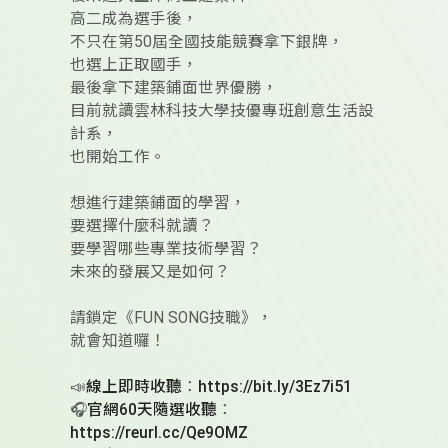
高二成為選手後，
不只在第50屆全國技能競賽拿下銀牌，
也選上正取國手，
最後拿下建築鋪面世界優勝，
目前就讀雲林科技大學技優專班創意生活設
計系，
也開始工作。
想進行建築鋪面的學習，
要選擇什麼科就讀？
要學習哪些專業技術學習？
未來的發展又是如何？
請鎖定《FUN SONG技職》，
就會知道囉！
📣
線上即時收聽
：
https://bit.ly/3Ez7i51
🎧
官網60天隨選收聽
：
https://reurl.cc/Qe9OMZ