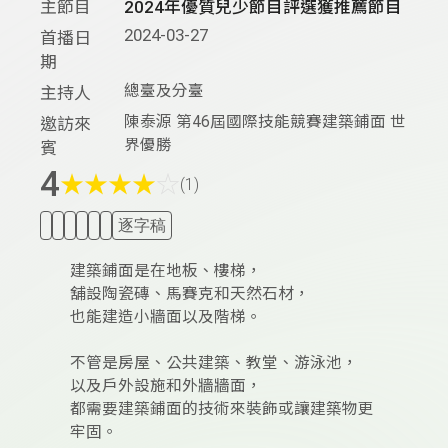
主節目
2024年優質兒少節目評選獲推薦節目
2024-03-27
首播日
期
總臺及分臺
主持人
陳泰源 第46屆國際技能競賽建築鋪面 世
邀訪來
界優勝
賓
4
★
★
★
★
☆
(1)
逐字稿
建築鋪面是在地板、樓梯，
舖設陶瓷磚、馬賽克和天然石材，
也能建造小牆面以及階梯。
不管是房屋、公共建築、教堂、游泳池，
以及戶外設施和外牆牆面，
都需要建築鋪面的技術來裝飾或讓建築物更
牢固。