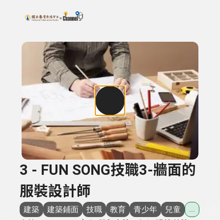
搜尋關鍵字：可輸入節目名稱、主持人或關鍵字
上方功能區塊
3 - FUN SONG技職3-牆面的
服裝設計師
建築
建築鋪面
技職
教育
青少年
兒童
...