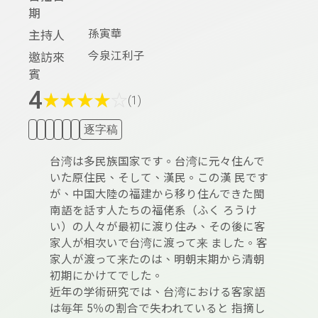
期
孫寅華
主持人
今泉江利子
邀訪來
賓
4
★
★
★
★
☆
(1)
逐字稿
台湾は多民族国家です。台湾に元々住んで
いた原住民、そして、漢民。この漢 民です
が、中国大陸の福建から移り住んできた閩
南語を話す人たちの福佬系（ふく ろうけ
い）の人々が最初に渡り住み、その後に客
家人が相次いで台湾に渡って来 ました。客
家人が渡って来たのは、明朝末期から清朝
初期にかけてでした。
近年の学術研究では、台湾における客家語
は毎年 5％の割合で失われていると 指摘し