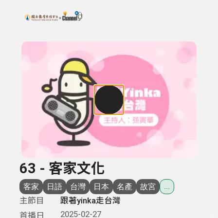
搜尋關鍵字：可輸入節目名稱、主持人或關鍵字
上方功能區塊
63 - 客家文化
客家
日語
台灣
日本
名產
故宮
...
主節目
跟著yinka走台灣
2025-02-27
首播日