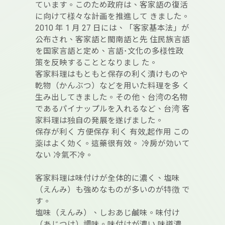
ています。このため政府は、客家語の復活
に向けて様々な計画を推進して きました。
2010 年 1 月 27 日には、「客家基本法」が
公布され、客家語と閩南語と先 住民族言語
を国家言語と定め、言語･文化の多様性政
策を反映することとなりまし た。
客家料理はもともと保存の利く漬けものや
乾物（かんぶつ）などを用いた料理を多 く
生み出してきました。その他、台湾の名物
であるパイナップルを入れるなど、台湾 客
家料理は独自の発展を遂げました。
保存が利く 方便保存 利く 有效,起作用 この
薬はよく効く。這藥很有效。 冷房が効いて
ない 冷氣不冷。
客家料理は味付けが全体的に濃く、塩味
（えんみ）も強めなものが多いのが特徴 で
す。
塩味（えんみ）、しおあじ鹹味。味付け
（あじつけ）調味。味付けが濃い 味道濃