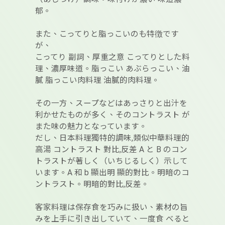
郁。
また、こってりと脂っこいのも特徴です
が、
こってり 副詞、厚重之意 こってりとした料
理、濃厚味道。脂っこい あぶらっこい、油
膩 脂っこい肉料理 油膩的肉料理。
その一方、スープなどはあっさりと出汁を
利かせたものが多く、そのコントラスト が
また味の魅力となっています。
だし、日本料理獨特的調味,類似中華料理的
高湯 コントラスト 對比,反差 A と B のコン
トラストが著しく（いちじるしく）示して
います。A 和 b 顯出明 顯的對比。明暗のコ
ントラスト。明暗的對比,反差。
客家料理は保存食を巧みに扱い、素材の旨
みを上手に引き出していて、一度食 べると