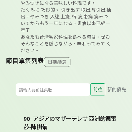
やみつきになる美味しい料理です。
たくみに 巧妙的。 引き出す 取出,導引出,抽
出。やみつき 入迷,上癮, 得 病,患病 病みつ
いてからもう一年になる。患病以來已經一
年了
あなたも台湾客家料理を食べる時は、ぜひ
そんなことを感じながら、味わってみて く
ださい。
節目單集列表
日期篩選
前往
新的優先
90- アジアのマザーテレサ 亞洲的德雷
莎-陳樹菊