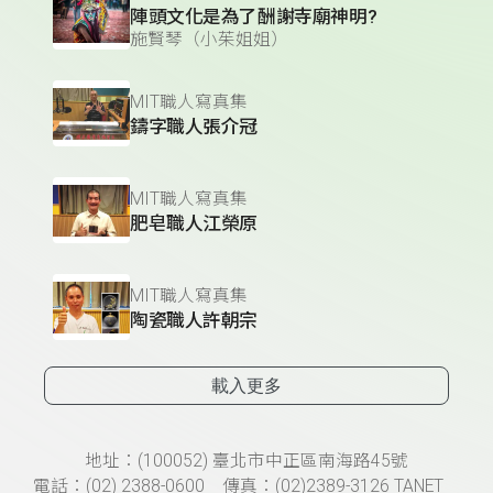
陣頭文化是為了酬謝寺廟神明?
施賢琴（小茱姐姐）
MIT職人寫真集
鑄字職人張介冠
MIT職人寫真集
肥皂職人江榮原
MIT職人寫真集
陶瓷職人許朝宗
載入更多
頁尾資訊
地址：(100052) 臺北市中正區南海路45號
電話：(02) 2388-0600 傳真：(02)2389-3126 TANET