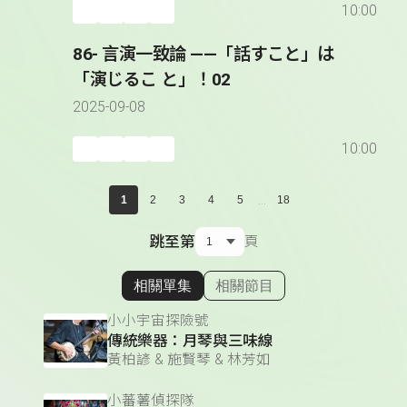
10:00
86- 言演一致論 ――「話すこと」は
「演じるこ と」！02
2025-09-08
10:00
...
1
2
3
4
5
18
跳至第
頁
相關單集
相關節目
顯示相關單集
小小宇宙探險號
傳統樂器：月琴與三味線
黃柏諺 & 施賢琴 & 林芳如
小蕃薯偵探隊