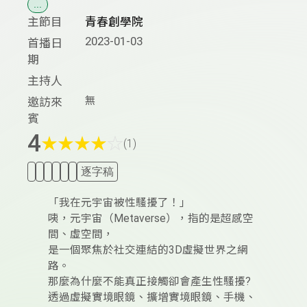
...
主節目
青春創學院
2023-01-03
首播日
期
主持人
無
邀訪來
賓
4
★
★
★
★
☆
(1)
逐字稿
「我在元宇宙被性騷擾了！｣
咦，元宇宙（Metaverse），指的是超感空
間、虛空間，
是一個聚焦於社交連結的3D虛擬世界之網
路。
那麼為什麼不能真正接觸卻會產生性騷擾?
透過虛擬實境眼鏡、擴增實境眼鏡、手機、