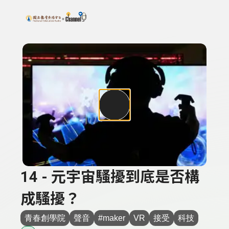
搜尋關鍵字：可輸入節目名稱、主持人或關鍵字
上方功能區塊
14 - 元宇宙騷擾到底是否構
成騷擾？
青春創學院
聲音
#maker
VR
接受
科技