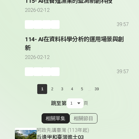
115- AI在養殖漁業的監測新創科技
2026-02-12
39:57
114- AI在資料科學分析的運用場景與創
新
2026-02-12
39:57
...
1
2
3
4
5
39
跳至第
頁
相關單集
相關節目
顯示相關單集
阿政先講臺灣 (113年起)
丘逢甲和臺灣進士03