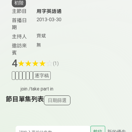
初階
主節目
用字英語通
2013-03-30
首播日
期
齊斌
主持人
無
邀訪來
賓
4
★
★
★
★
☆
(1)
逐字稿
join /take part in
節目單集列表
日期篩選
前往
新的優先