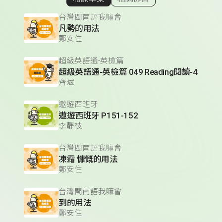
顯示相關單集
台灣閩南語我嘛會
凡勢的用法
鄭安住
超級英語通-英檢篇
超級英語通-英檢篇 049 Reading閱讀-4
齊斌
遨遊西班牙
遨遊西班牙 P151-152
李靜枝
台灣閩南語我嘛會
凍霜 慷慨的用法
鄭安住
台灣閩南語我嘛會
到的用法
鄭安住