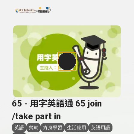
搜尋關鍵字：可輸入節目名稱、主持人或關鍵字
上方功能區塊
65 - 用字英語通 65 join
/take part in
英語
齊斌
終身學習
生活應用
英語用語