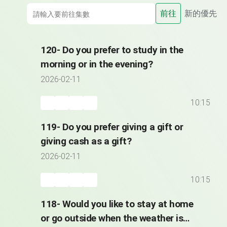
前往
新的優先
120- Do you prefer to study in the
morning or in the evening?
2026-02-11
10:15
119- Do you prefer giving a gift or
giving cash as a gift?
2026-02-11
10:15
118- Would you like to stay at home
or go outside when the weather is