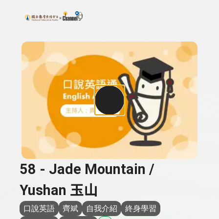
搜尋關鍵字：可輸入節目名稱、主持人或關鍵字
上方功能區塊
58 - Jade Mountain /
Yushan 玉山
口說英語
齊斌
自我介紹
終身學習