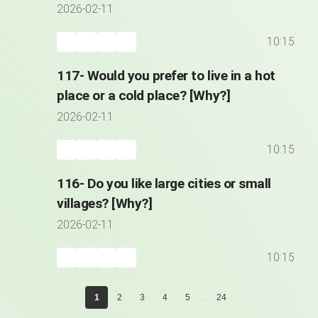
great?
2026-02-11
10:15
117- Would you prefer to live in a hot
place or a cold place? [Why?]
2026-02-11
10:15
116- Do you like large cities or small
villages? [Why?]
2026-02-11
10:15
...
1
2
3
4
5
24