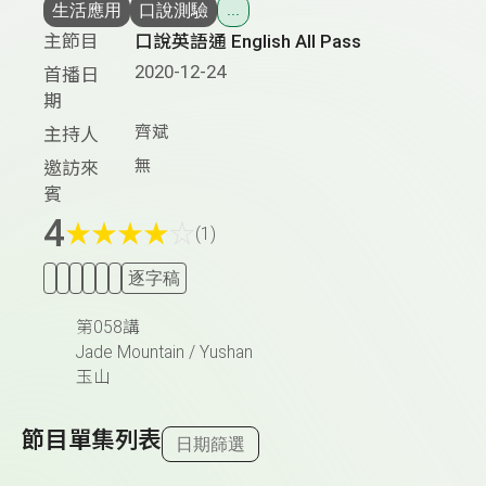
生活應用
口說測驗
...
主節目
口說英語通 English All Pass
2020-12-24
首播日
期
齊斌
主持人
無
邀訪來
賓
4
★
★
★
★
☆
(1)
逐字稿
第058講
Jade Mountain / Yushan
玉山
節目單集列表
日期篩選