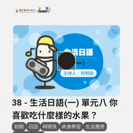
搜尋關鍵字：可輸入節目名稱、主持人或關鍵字
上方功能區塊
38 - 生活日語(一) 單元八 你
喜歡吃什麼樣的水果？
初階
日語
柯明良
終身學習
生活應用