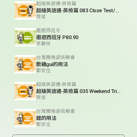
超級英語通-英檢篇
超級英語通-英檢篇 083 Cloze Test/段落填空-13
齊斌
遨遊西班牙
遨遊西班牙 P80.90
李靜枝
台灣閩南語我嘛會
歕雞gui的用法
鄭安住
超級英語通-英檢篇
超級英語通-英檢篇 035 Weekend Trip- 週末旅遊
齊斌
台灣閩南語我嘛會
趖的用法
鄭安住