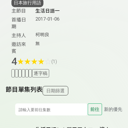
日本旅行用語
主節目
生活日語一
2017-01-06
首播日
期
柯明良
主持人
無
邀訪來
賓
4
★
★
★
★
☆
(1)
逐字稿
節目單集列表
日期篩選
前往
新的優先