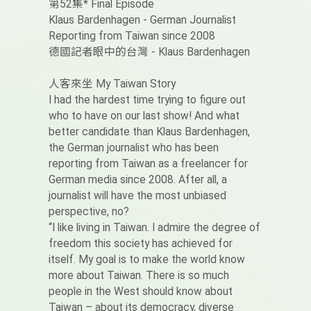
第52集* Final Episode
Klaus Bardenhagen - German Journalist
Reporting from Taiwan since 2008
德國記者眼中的台灣 - Klaus Bardenhagen
人客來坐 My Taiwan Story
I had the hardest time trying to figure out
who to have on our last show! And what
better candidate than Klaus Bardenhagen,
the German journalist who has been
reporting from Taiwan as a freelancer for
German media since 2008. After all, a
journalist will have the most unbiased
perspective, no?
“I like living in Taiwan. I admire the degree of
freedom this society has achieved for
itself. My goal is to make the world know
more about Taiwan. There is so much
people in the West should know about
Taiwan – about its democracy, diverse