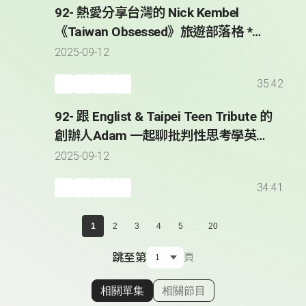
92- 熱愛分享台灣的 Nick Kembel
《Taiwan Obsessed》旅遊部落格 *
Sharing His Taiwan Obsession with
2025-09-12
the World - Nick Kembel
35:42
92- 跟 Englist & Taipei Teen Tribute 的
創辦人Adam 一起聊批判性思考學英文
* Adam Hatch - Founder of Englist &
2025-09-12
Taipei Teen Tribute
34:41
...
1
2
3
4
5
20
跳至第
頁
相關單集
相關節目
顯示相關單集