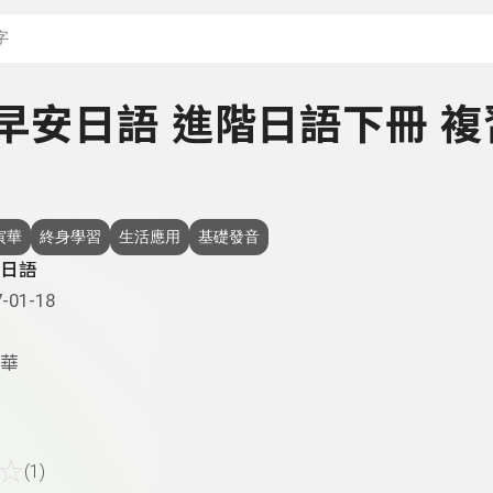
搜尋關鍵字：可輸入節
 - 早安日語 進階日語下冊 
寅華
終身學習
生活應用
基礎發音
日語
-01-18
華
☆
(1)