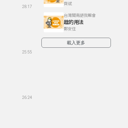
齊斌
28:17
台灣閩南語我嘛會
趖的用法
鄭安住
載入更多
25:55
26:24