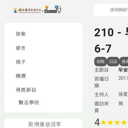
上方功能區塊
左側邊選單
210
探索
6-7
語言
親子
初階
日語
孫
主節目
早安
精選
2017
首播日
期
得獎節目
孫寅
主持人
聲活學院
無
邀訪來
賓
4
★
★
★
★
新增播放清單