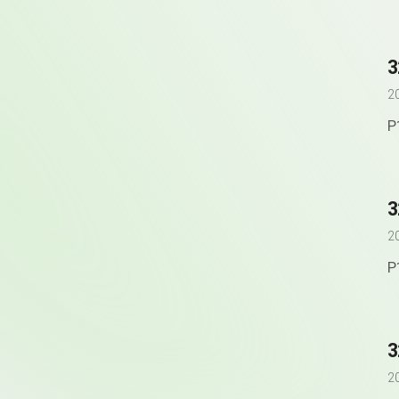
2
P
2
P
2