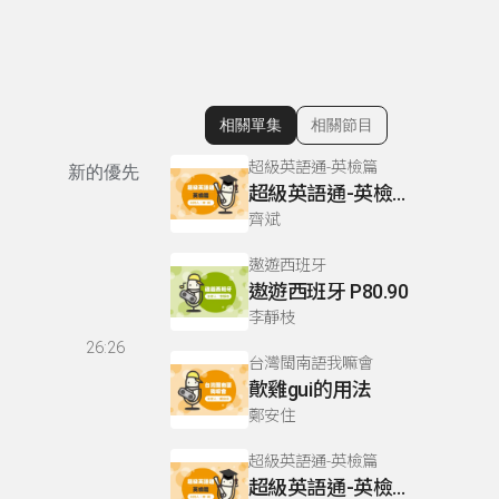
相關單集
相關節目
顯示相關單集
超級英語通-英檢篇
新的優先
超級英語通-英檢篇 083 Cloze Test/段落填空-13
齊斌
遨遊西班牙
遨遊西班牙 P80.90
李靜枝
26:26
台灣閩南語我嘛會
歕雞gui的用法
鄭安住
超級英語通-英檢篇
超級英語通-英檢篇 035 Weekend Trip- 週末旅遊