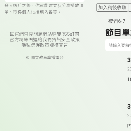
登入帳戶之後，你就能建立及分享播放清
加入稍後收聽
單、取得個人化推薦內容等。
複習6-7
節目單
回官網
常見問題
網站導覽
RSS訂閱
官方粉絲團
連絡我們
資訊安全政策
隱私保護政策
版權宣告
© 國立教育廣播電台
2
1
2
P