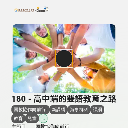
搜尋關鍵字：可輸入節目名稱、主持人或關鍵字
上方功能區塊
180 - 高中端的雙語教育之路
國教協作向前行-
新課綱
海事群科
課綱
教育
兒童
...
主節目
國教協作向前行