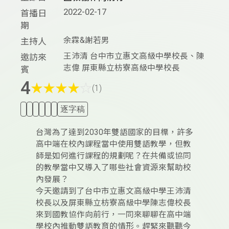
2022-02-17
首播日
期
余霖&謝若男
主持人
王沛清 台中市立惠文高級中學校長、陳
邀訪來
志偉 屏東縣立枋寮高級中學校長
賓
4
★
★
★
★
☆
(1)
逐字稿
台灣為了達到2030年雙語國家的目標，許多
高中端在校內課程當中使用雙語教學，但教
師是如何進行課程的規劃呢？在共備或協同
的教學當中又導入了哪些社會資源來幫助校
內發展？
今天邀請到了台中市立惠文高級中學王沛清
校長以及屏東縣立枋寮高級中學陳志偉校長
來到國教協作向前行，一同來聊聊在高中端
學校內推動雙語教育的情形。趕緊來聽聽今