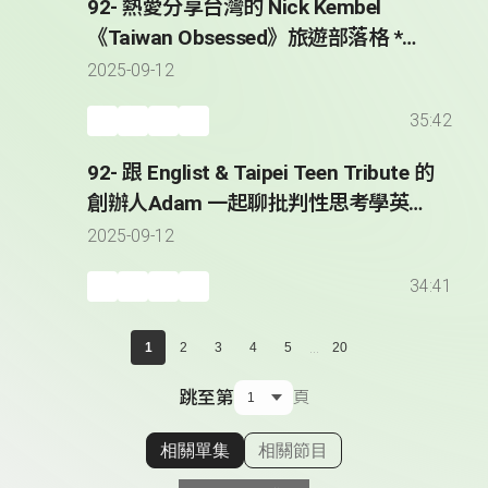
92- 熱愛分享台灣的 Nick Kembel
《Taiwan Obsessed》旅遊部落格 *
Sharing His Taiwan Obsession with
2025-09-12
the World - Nick Kembel
35:42
92- 跟 Englist & Taipei Teen Tribute 的
創辦人Adam 一起聊批判性思考學英文
* Adam Hatch - Founder of Englist &
2025-09-12
Taipei Teen Tribute
34:41
...
1
2
3
4
5
20
跳至第
頁
相關單集
相關節目
顯示相關單集