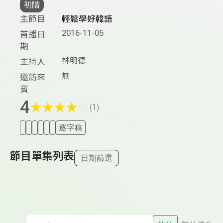
初階
主節目
輕鬆學好韓語
2016-11-05
首播日
期
林明德
主持人
無
邀訪來
賓
4
★
★
★
★
☆
(1)
逐字稿
節目單集列表
日期篩選