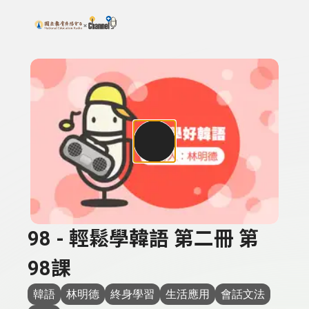
搜尋關鍵字：可輸入節目名稱、主持人或關鍵字
上方功能區塊
98 - 輕鬆學韓語 第二冊 第
98課
韓語
林明德
終身學習
生活應用
會話文法