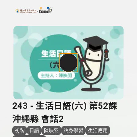
搜尋關鍵字：可輸入節目名稱、主持人或關鍵字
上方功能區塊
243 - 生活日語(六) 第52課
沖繩縣 會話2
初階
日語
陳映羽
終身學習
生活應用