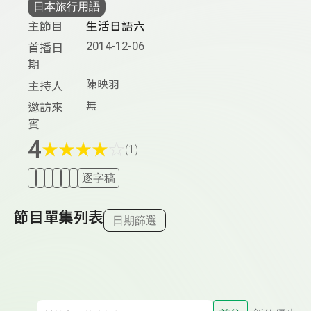
日本旅行用語
主節目
生活日語六
2014-12-06
首播日
期
陳映羽
主持人
無
邀訪來
賓
4
★
★
★
★
☆
(1)
逐字稿
節目單集列表
日期篩選