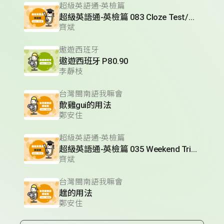
超級英語通-英檢篇
超級英語通-英檢篇 083 Cloze Test/段落填空-13
齊斌
遨遊西班牙
遨遊西班牙 P80.90
李靜枝
台灣閩南語我嘛會
歕雞gui的用法
鄭安住
超級英語通-英檢篇
超級英語通-英檢篇 035 Weekend Trip- 週末旅遊
齊斌
台灣閩南語我嘛會
趖的用法
鄭安住