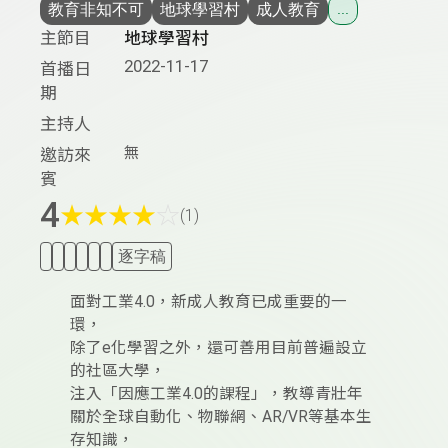
教育非知不可
地球學習村
成人教育
...
主節目
地球學習村
2022-11-17
首播日
期
主持人
無
邀訪來
賓
4
★
★
★
★
☆
(1)
逐字稿
面對工業4.0，新成人教育已成重要的一
環，
除了e化學習之外，還可善用目前普遍設立
的社區大學，
注入「因應工業4.0的課程」，教導青壯年
關於全球自動化、物聯網、AR/VR等基本生
存知識，