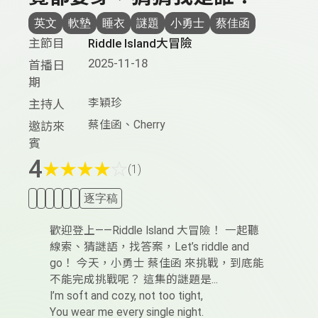
英文
軟墊
睡衣
謎題
小勇士
蔡佳函
主節目
Riddle Island大冒險
2025-11-18
首播日
期
李穎珍
主持人
蔡佳函、Cherry
邀訪來
賓
4
★
★
★
★
☆
(1)
逐字稿
歡迎登上——Riddle Island 大冒險！ 一起聽
線索、猜謎語，找答案，Let’s riddle and
go！ 今天，小勇士 蔡佳函 來挑戰，到底能
不能完成挑戰呢？ 這集的謎題是...
I’m soft and cozy, not too tight,
You wear me every single night.