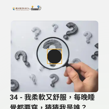
搜尋關鍵字：可輸入節目名稱、主持人或關鍵字
上方功能區塊
34 - 我柔軟又舒服，每晚睡
覺都要穿，猜猜我是誰？