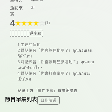
主持人
無
邀訪來
賓
4
★
★
★
★
☆
(1)
逐字稿
1.主要的運動
2.對話練習「你喜歡運動嗎？」
คุณชอบเล่น
กีฬาไหม
3.對話練習「你喜歡玩甚麼運動？」
คุณชอบ
เล่นกีฬาอะไร
，
4.對話練習
「你會打泰拳嗎？」
คุณชกมวย
เป็นไหม
點選上方「附件下載」有詳細講義!
節目單集列表
日期篩選