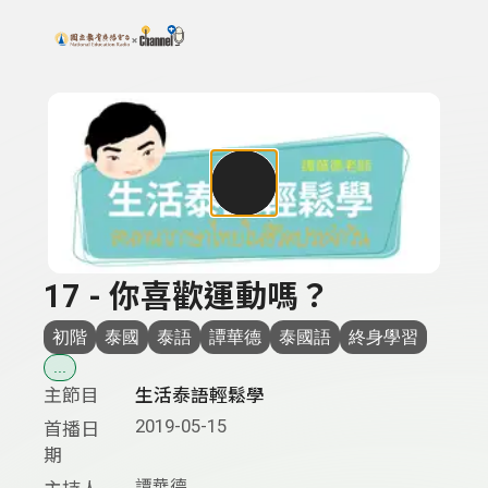
搜尋關鍵字：可輸入節目名稱、主持人或關鍵字
上方功能區塊
17 - 你喜歡運動嗎？
初階
泰國
泰語
譚華德
泰國語
終身學習
...
主節目
生活泰語輕鬆學
2019-05-15
首播日
期
譚華德