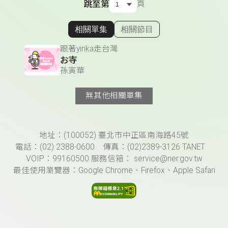
跳至第
頁
相關單集
相關節目
顯示相關單集
跟著yinka走台灣
お寺
孫寅華
無其他相關單集
頁尾資訊
地址：(100052) 臺北市中正區南海路45號
電話：(02) 2388-0600 傳真：(02)2389-3126 TANET
VOIP：99160500 服務信箱： service@ner.gov.tw
最佳使用瀏覽器：Google Chrome、Firefox、Apple Safari