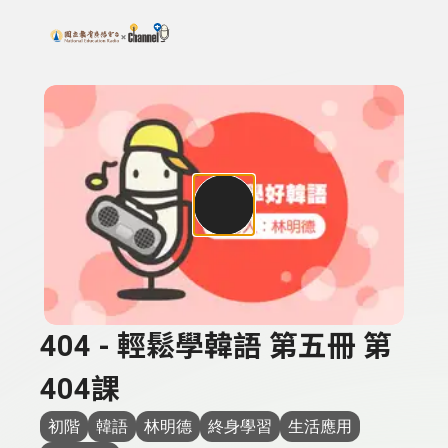
搜尋關鍵字：可輸入節目名稱、主持人或關鍵字
上方功能區塊
404 - 輕鬆學韓語 第五冊 第
404課
初階
韓語
林明德
終身學習
生活應用