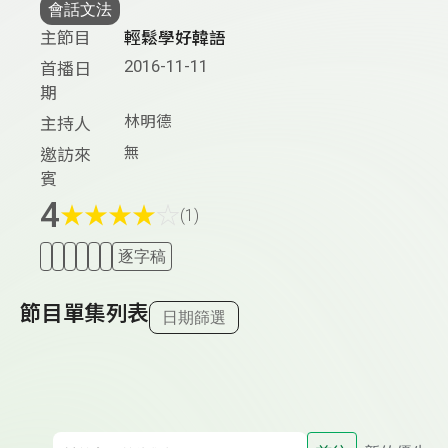
會話文法
主節目
輕鬆學好韓語
2016-11-11
首播日
期
林明德
主持人
無
邀訪來
賓
4
★
★
★
★
☆
(1)
逐字稿
節目單集列表
日期篩選