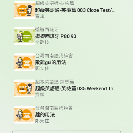
超級英語通-英檢篇
超級英語通-英檢篇 083 Cloze Test/段落填空-13
齊斌
遨遊西班牙
遨遊西班牙 P80.90
李靜枝
台灣閩南語我嘛會
歕雞gui的用法
鄭安住
超級英語通-英檢篇
超級英語通-英檢篇 035 Weekend Trip- 週末旅遊
齊斌
台灣閩南語我嘛會
趖的用法
鄭安住