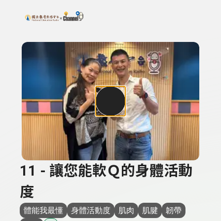
搜尋關鍵字：可輸入節目名稱、主持人或關鍵字
上方功能區塊
11 - 讓您能軟Ｑ的身體活動
度
體能我最懂
身體活動度
肌肉
肌腱
韌帶