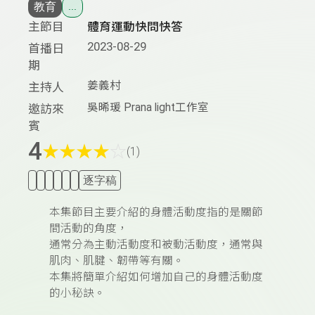
教育
...
主節目
體育運動快問快答
2023-08-29
首播日
期
姜義村
主持人
吳晞瑗 Prana light工作室
邀訪來
賓
4
★
★
★
★
☆
(1)
逐字稿
本集節目主要介紹的身體活動度指的是關節
間活動的角度，
通常分為主動活動度和被動活動度，通常與
肌肉、肌腱、韌帶等有關。
本集將簡單介紹如何增加自己的身體活動度
的小秘訣。