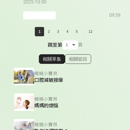
2025-10-30
09:59
...
1
2
3
4
5
12
跳至第
頁
相關單集
相關節目
顯示相關單集
親親小寶貝
口腔減敏按摩
親親小寶貝
媽媽的煩惱
親親小寶貝