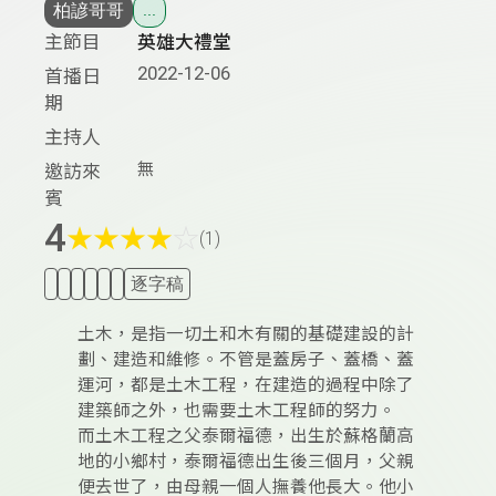
柏諺哥哥
...
主節目
英雄大禮堂
2022-12-06
首播日
期
主持人
無
邀訪來
賓
4
★
★
★
★
☆
(1)
逐字稿
土木，是指一切土和木有關的基礎建設的計
劃、建造和維修。不管是蓋房子、蓋橋、蓋
運河，都是土木工程，在建造的過程中除了
建築師之外，也需要土木工程師的努力。
而土木工程之父泰爾福德，出生於蘇格蘭高
地的小鄉村，泰爾福德出生後三個月，父親
便去世了，由母親一個人撫養他長大。他小