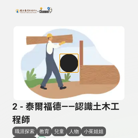
搜尋關鍵字：可輸入節目名稱、主持人或關鍵字
上方功能區塊
2 - 泰爾福德——認識土木工
程師
職涯探索
教育
兒童
人物
小茱姐姐