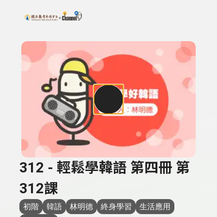
搜尋關鍵字：可輸入節目名稱、主持人或關鍵字
上方功能區塊
312 - 輕鬆學韓語 第四冊 第
312課
初階
韓語
林明德
終身學習
生活應用