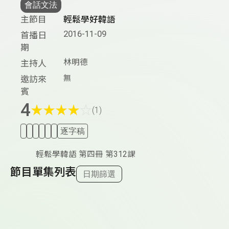
會話文法
主節目
輕鬆學好韓語
2016-11-09
首播日
期
林明德
主持人
無
邀訪來
賓
4
★
★
★
★
☆
(1)
逐字稿
輕鬆學韓語 第四冊 第312課
節目單集列表
日期篩選