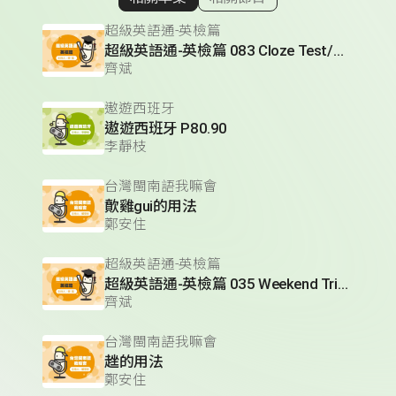
顯示相關單集
超級英語通-英檢篇
超級英語通-英檢篇 083 Cloze Test/段落填空-13
齊斌
遨遊西班牙
遨遊西班牙 P80.90
李靜枝
台灣閩南語我嘛會
歕雞gui的用法
鄭安住
超級英語通-英檢篇
超級英語通-英檢篇 035 Weekend Trip- 週末旅遊
齊斌
台灣閩南語我嘛會
趖的用法
鄭安住