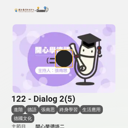
搜尋關鍵字：可輸入節目名稱、主持人或關鍵字
上方功能區塊
122 - Dialog 2(5)
進階
德語
張南思
終身學習
生活應用
德國文化
主節目
開心學德語二