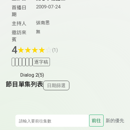
2009-07-24
首播日
期
張南思
主持人
無
邀訪來
賓
4
★
★
★
★
☆
(1)
逐字稿
Dialog 2(5)
節目單集列表
日期篩選
前往
新的優先