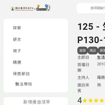
上方功能區塊
左側邊選單
125 
探索
P130-
語言
親子
進階
俄語
羅
主節目
生活
精選
2010
首播日
期
得獎節目
羅勝
主持人
聲活學院
無
邀訪來
賓
4
★
★
★
★
新增播放清單