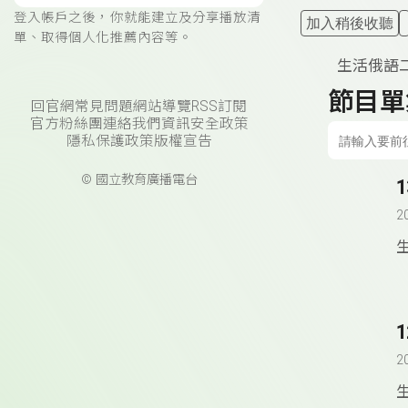
登入帳戶之後，你就能建立及分享播放清
加入稍後收聽
單、取得個人化推薦內容等。
生活俄語
節目單
回官網
常見問題
網站導覽
RSS訂閱
官方粉絲團
連絡我們
資訊安全政策
隱私保護政策
版權宣告
© 國立教育廣播電台
2
2