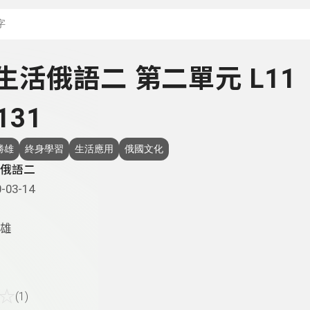
搜尋關鍵字：可輸入節
- 生活俄語二 第二單元 L11
131
勝雄
終身學習
生活應用
俄國文化
俄語二
-03-14
雄
☆
(1)