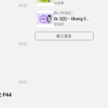
孫寅華
28:35
開心學德語二
Gr. 3(2)、Ubung 3、Gr. 2(1)
張南思
載入更多
28:33
26:57
 P44