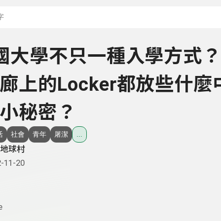
搜尋關鍵字：可輸入節
 美國大學不只一種入學方式
廊上的Locker都放些什麼
小秘密？
活
社會
青年
屠潔
...
地球村
-11-20
e