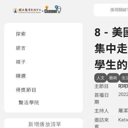
上方功能區塊
左側邊選單
8 -
探索
集中走
語言
學生的
親子
精選
人文
藝術
生
主節目
叩叩
得獎節目
2022
首播日
期
聲活學院
屠潔
主持人
Kati
邀訪來
新增播放清單
賓