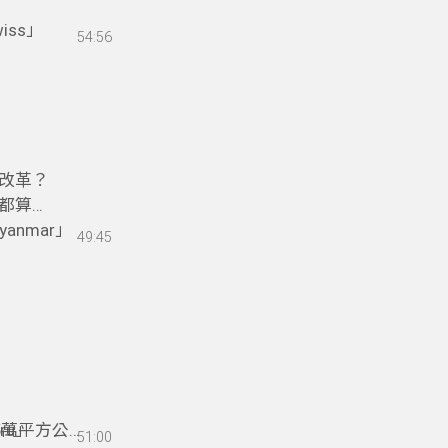
ss」
54:56
改革？
都算
nmar」
49:45
5萬平方公
ru」
51:00