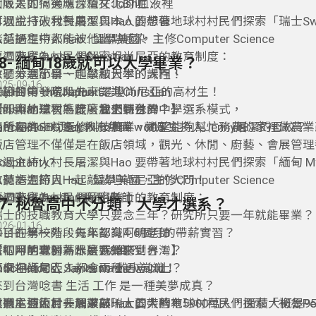
大阪人的搞笑魂深植在Josh血液裡
到底是如何適應台灣文化的呢？
可以說打破我對典型日本人的想像
本週主持人村長屠潔與Hao 要帶著地球村村民們探索「瑞士Swi
談話過程中都能被他幽默感染
英語主持人Hao : 留學美國，主修Computer Science
第二階段為村民們解密坦尚尼亞的教育制度：
週來賓Guest ：Christian
38- 緬甸18歲就可以大學畢業？
收聽本週節目一起敲敲日本的大門！
除了分享小學、中學和大學的課程、
025-09-16
ay Hi to the Japan！
在節目中發現Nathan是坦尚尼亞的高材生！
目的第一階段先來認識Christian
超認真的學習態度，加上特殊的中學選系模式，
hristian這次為什麼會來到台灣？
【叩叩地球村，跟著我們聽世界！】
讓他在高中就選修科技農業，希望能夠幫忙務農的家裡做農業
他所屬的SEG瑞士教育集團，就是主持人Jenny屠潔的母校？
nock knock , Say Hi to the world！
飯店管理不僅僅是在飯店領域，觀光、休閒、廚藝、會展管理
ospitality?
本週主持人村長屠潔與Hao 要帶著地球村村民們探索「緬甸 Mya
收聽本週節目一起敲敲坦尚尼亞的大門！
英語主持人Hao : 留學美國，主修Computer Science
ay Hi to the Tanzani ！
第二階段為村民們解密瑞士的教育制度：
本週來賓Guest ：阿明老師
37- 秘魯高中不分類，大學才選系？
瑞士的技職教育大學只要念三年？研究所只要一年就能畢業？
026-01-16
-------------
除了在學校外，每年都有4-6個月的帶薪實習？
節目的第一階段先來認識阿明老師
每個月的實習薪水是7-8萬？
當初阿明老師為什麼選擇來到台灣？
【叩叩地球村，跟著我們聽世界！】
個坦尚尼亞 Tanzania 的小常識：
原來在緬甸人人都會兩種語言以上？
nock knock , Say Hi to the world！
來到台灣唸書 生活 工作 是一種美夢成真？
坦尚尼亞位於非洲東部，人口大約有5900萬人，面積大概是9
收聽本週節目一起敲敲瑞士的大門！
本週主持人村長屠潔與Hao 要帶著地球村村民們探索「祕魯Pe