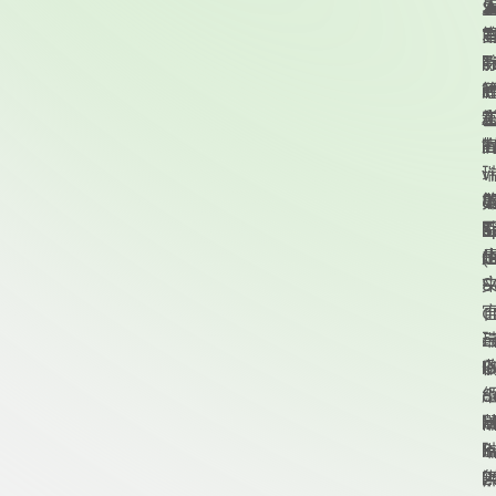
S
▲
T
本
s
T
--
i
A
三
l
T
頁尾資訊
v
o
S
T
a
S
(
m
d
S
--
v
d
e
l
S
d
S
i
M
I
S
I
--
P
2