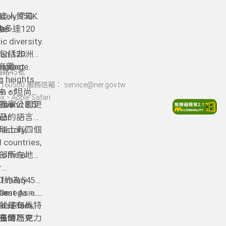
ately 950K
度人貿易的
le.
多達120
 as
。
c diversity.
han 120
包括非洲最
language.
海灘。
attract
海路45號
g heights
。
60500 服務信箱： service@ner.gov.tw
水牛，坦尚尼
ea of
Apple Safari
國家公園更
Five
around 8.5
lar
己的語言和
？
lso a must-
瑞士有四個
history,
l countries,
official
部所在地，
r
 of many
約為5450
the
mega，
east Asia.
就是有馬特
as Rolex,
d is the
舒查爾巧克力
olate
長的歷史背