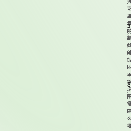
▲
本
2
S
節
C
k
H
▲
S
2
--
三
k