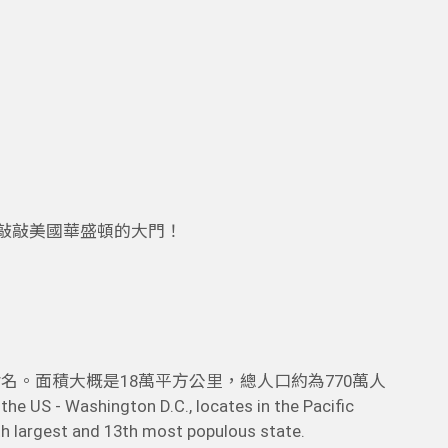
一起敲敲美國華盛頓的大門！
。面積大概是18萬平方公里，總人口約為770萬人
the US - Washington D.C., locates in the Pacific
8th largest and 13th most populous state.