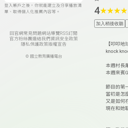
登入帳戶之後，你就能建立及分享播放清
4
★
★
★
★
單、取得個人化推薦內容等。
加入稍後收聽
回官網
常見問題
網站導覽
RSS訂閱
官方粉絲團
連絡我們
資訊安全政策
【叩叩地
隱私保護政策
版權宣告
knock knoc
© 國立教育廣播電台
本週村長屠
本週來賓Gue
節目的第一
當初是怎
又是如何
現在和她