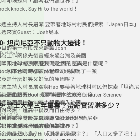
【叩叩地球村，跟著我們聽世界！】
nock knock , Say Hi to the world！
本週主持人村長屠潔 要帶著地球村村民們探索「Japan日本」
週來賓Guest：Josh島本
40- 坦尚尼亞不只動物大遷徙！
節目的第一階段先來認識Josh
025-09-16
因為工作關係先後曾經來過台灣及美國
日本人Josh感受到這三地之間的差異是什麼呢？
【叩叩地球村，跟著我們聽世界！】
第一次來台灣時卻被計程車司機臭罵了一頓
nock knock , Say Hi to the world！
究竟是什麼好笑又好氣的原因呢？
本週主持人村長屠潔與Hao 要帶著地球村村民們探索「坦尚尼
第二階段跟著Josh來聊聊日本的教育制度
anzania」
英語主持人Hao : 留學美國，主修Computer Science
國中時期學校強制每人都要加入社團
週來賓Guest ：Nathan內森
39- 瑞士大學三年畢業？帶薪實習賺多少？
相對來說，進高中後反而自由得多？
025-09-16
大學喜歡接受新挑戰接連交換2所大學
節目的第一階段先來認識Nathan和坦尚尼亞
不只中文 甚至學習了廣東話？
當初決定要來台灣的時候好擔心？
【叩叩地球村，跟著我們聽世界！】
「台灣是個小島？」「到處都是廟宇？」「人口太多了吧！」
nock knock , Say Hi to the world！