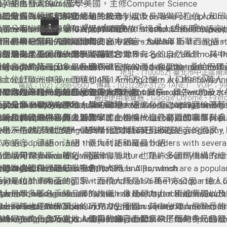
里，約為台灣的26倍大。
ay Hi to the Swiss！
英語主持人Hao : 留學美國，主修Computer Science
anzania is an East African country with an area of approxim
由於曾受到德國和英國的殖民統治，以及長期與阿拉伯人和印
第二階段為村民們解密緬甸的教育制度：
週來賓Guest ：和安
1
2
3
4
5
6
7
8
9
quare kilometers and a population of around 59 million peop
影響，坦尚尼亞不但有將近130個民族，境內人口使用的語言也
anzania's history of German and British colonization as well
-------------
除了分享小學、中學和大學的課程、
種，其中最常用的就屬他們的官方語言 - Swahili 斯華西里語
nfluences from Arab and Indian traders has led to its linguisti
原來小學唸5年、國中念4年、高中2年、大學3年？
節目的第一階段先來認識和安
s a result, Tanzania has over 120 ethnic groups, and more t
去到坦尚尼亞，你一定不能錯過它世界有名的自然風景。其中
個瑞士 Switzerland的小常識：
和台灣完全不同！！？
當初是為了追愛而放棄學業來到台灣？
anguages are spoken there, with Swahili being the national 
高峰吉力馬扎羅山、以及珊瑚礁密佈的潛水客聖地 - 桑給巴爾
he country boasts a wealth of renowned destinations that 
對於台灣的第一印象是什麼？
地址：(100052) 臺北市中正區南
isitors from all over the globe. Among them are the towerin
瑞士位於歐洲中部，面積約4萬1千平方公里，人口約850萬人
電話：(02) 2388-0600 傳真：(02)2389-3126 TANET VOIP：991
f Mount Kilimanjaro and the pristine beaches of Zanzibar.
如果你想一睹知名的非洲五霸 - 非洲象、獅子、犀牛、豹及
witzerland is a country located in central Europe, with an ar
收聽本週節目一起敲敲緬甸的大門！
第二階段為村民們解密秘魯的教育制度：
最佳使用瀏覽器：Google Chrome、Firefox、
亞就是非洲獵遊的聖地，其中動物大遷席必經之地的塞倫蓋蒂
anzania is known for its abundant wildlife, including the Big 
pproximately 41,290 square kilometers and a population of 
ay Hi to the Myanmar！
除了分享小學、中學和大學的課程、
是讓全世界的遊客趨之若鶩。
elephant, lion, leopard, buffalo, and rhinoceros), and is a popu
illion people.
由於位於歐洲中心與多個國家國土相接，這些鄰近國家都有自
也一起揭秘原來秘魯人到大學才在慢慢找自己喜歡的職業科系
estination for safari tours. The Serengeti National Park is a
文化，造就了瑞士是一個多樣化族群和使用多種語言的國家。
witzerland's multilingualism is due to its unique geography, 
-------------
中學下午2點後就放學，想學什麼才藝自己決定？
isit if you want to witness the annual Great Migration.
官方語言：德語、法語、義大利語和羅曼什語。
iverse population and the fact it shares borders with severa
ach with its own language and culture. The country has four 
瑞士以阿爾卑斯山著名，是滑雪勝地。也是許多國際機構的總
三個緬甸 Myanmar的小常識：
anguages, German, French, Italian, and Romansh.
例如聯合國和國際紅十字會。
witzerland is famous for the Swiss Alps, which are a popula
收聽本週節目一起敲敲祕魯的大門！
estination for skiing. Switzerland is also the headquarters
緬甸是位於東南亞的國家。面積大概是176萬平方公里，總人口
ay Hi to the Peru ！
nternational organizations, such as the United Nations and 
瑞士是眾多著名手錶品牌的故鄉，像是勞力士、百達翡麗以及O
萬人。
yanmar, also known as Burma, is a country located in South
nternational Red Cross.
瑞士同時也是世界頂尖的巧克力生產國，其中台灣人最熟悉的
witzerland is the home of many famous watch brands such 
t has a total area of around 1.76 million square kilometers an
-------------
洪峰logo的三角巧克力、還有我自己最愛拿來搭配熱牛奶的
atek Philippe, Omega. Additionally, it is one of the top choc
5th most populous country in the world.
無論是在文化上及當地人使用的語言上都反映了緬甸多元且漫