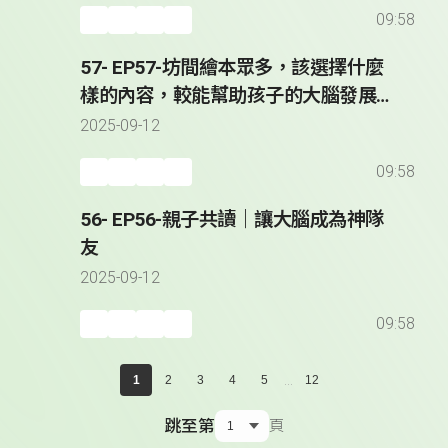
09:58
57- EP57-坊間繪本眾多，該選擇什麼
樣的內容，較能幫助孩子的大腦發展？
｜讓大腦成為神隊友
2025-09-12
09:58
56- EP56-親子共讀｜讓大腦成為神隊
友
2025-09-12
09:58
...
1
2
3
4
5
12
跳至第
頁