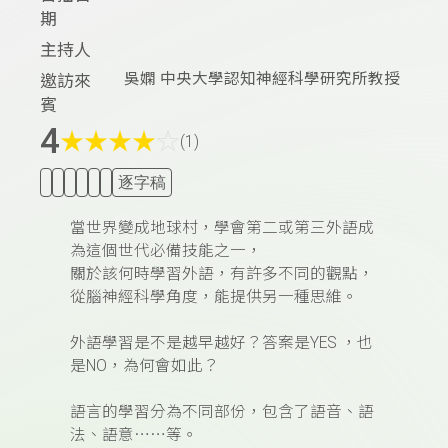
期
主持人
吳嫻 中央大學認知神經科學研究所教授
邀訪來
賓
4
★
★
★
★
☆
(1)
逐字稿
當世界變成地球村，學會第二或第三外語成
為這個世代必備技能之一，
關於該何時學習外語，有許多不同的觀點，
從腦神經科學角度，能提供另一種思維。
外語學習是不是越早越好？答案是YES ，也
是NO，為何會如此？
語言的學習分為不同部份，包含了語音、語
法、語意⋯⋯等。