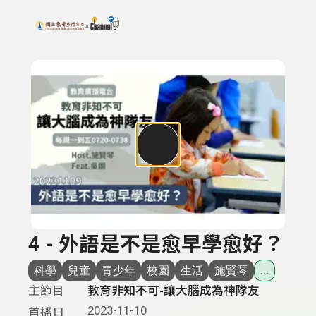
搜尋關鍵字：可輸入節目名稱、主持人或關鍵字
上方功能區塊
4 - 外語是不是愈早學愈好？
科學
兒童
青少年
校園
生活
施賢琴
...
主節目
教育非知不可-讓大腦成為神隊友
2023-11-10
首播日