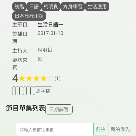
初階
日語
柯明良
終身學習
生活應用
日本旅行用語
主節目
生活日語一
2017-01-10
首播日
期
柯明良
主持人
無
邀訪來
賓
4
★
★
★
★
☆
(1)
逐字稿
節目單集列表
日期篩選
前往
新的優先