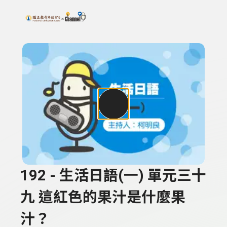
搜尋關鍵字：可輸入節目名稱、主持人或關鍵字
上方功能區塊
192 - 生活日語(一) 單元三十
九 這紅色的果汁是什麼果
汁？