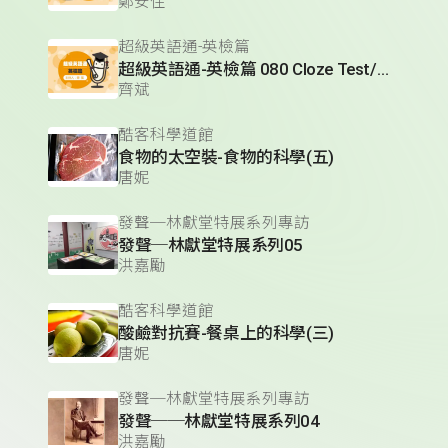
鄭安住
超級英語通-英檢篇
超級英語通-英檢篇 080 Cloze Test/段落-10
齊斌
酷客科學道館
食物的太空裝-食物的科學(五)
唐妮
發聲─林獻堂特展系列專訪
發聲─林獻堂特展系列05
洪嘉勵
酷客科學道館
酸鹼對抗賽-餐桌上的科學(三)
唐妮
發聲─林獻堂特展系列專訪
發聲──林獻堂特展系列04
洪嘉勵