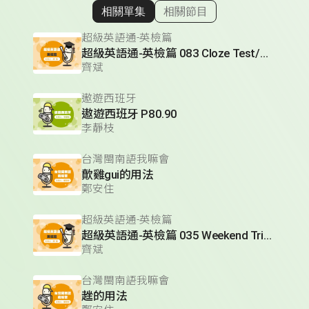
相關單集
相關節目
顯示相關單集
超級英語通-英檢篇
超級英語通-英檢篇 083 Cloze Test/段落填空-13
齊斌
遨遊西班牙
遨遊西班牙 P80.90
李靜枝
台灣閩南語我嘛會
歕雞gui的用法
鄭安住
超級英語通-英檢篇
超級英語通-英檢篇 035 Weekend Trip- 週末旅遊
齊斌
台灣閩南語我嘛會
趖的用法