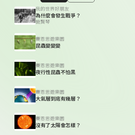
顯示相關單集
我的世界好朋友
為什麼會發生戰爭？
施賢琴
賽恩思遊樂園
昆蟲變變變
賽恩思遊樂園
夜行性昆蟲不怕黑
賽恩思遊樂園
大氣層到底有幾層？
賽恩思遊樂園
沒有了太陽會怎樣？