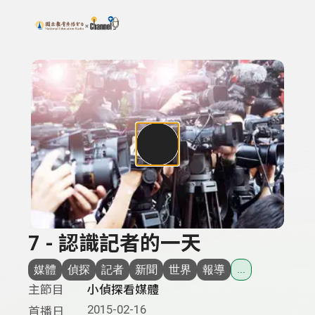
搜尋關鍵字：可輸入節目名稱、主持人或關鍵字
上方功能區塊
7 - 認識記者的一天
媒體
偵探
記者
新聞
世界
報導
...
主節目
小偵探看媒體
2015-02-16
首播日