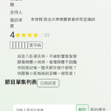
期
主持人
李律鋒 政治大學媒體素養研究室講師
邀訪來
賓
4
★
★
★
★
☆
(1)
逐字稿
訊息八卦滿天飛，不被影響靠智慧
跟著媒體小偵探，看懂媒體不困難
你知道記者一整天都在做什麼呢？
快跟著小茱姊姊和芸曦一探究竟！
節目單集列表
日期篩選
前往
新的優先