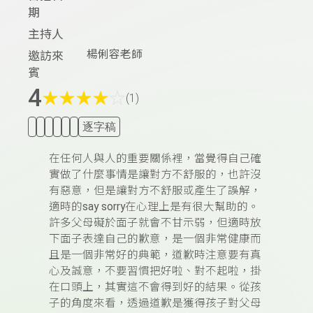
期
主持人
楊俐容老師
邀訪來
賓
4
★
★
★
★
☆
(1)
逐字稿
在任何人與人的重要關係裡，當覺得自己確
實做了什麼事情是讓對方不舒服的，也許沒
有惡意，但是讓對方不舒服或產生了誤解，
適時的
say sorry
在心理上是有很大幫助的。
許多父母礙於面子就會不甘示弱，但適時放
下面子表達自己的歉意，是一個非常健康而
且是一個非常好的典範，道歉時注意要有真
心及誠意，不要習慣把好啦、對不起啦，掛
在口頭上，其實這不會得到好的結果。從孩
子的角度來看，透過道歉是獲得孩子對父母