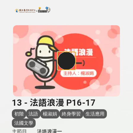
搜尋關鍵字：可輸入節目名稱、主持人或關鍵字
上方功能區塊
13 - 法語浪漫 P16-17
初階
法語
楊淑娟
終身學習
生活應用
法國文學
主節目
法語浪漫一