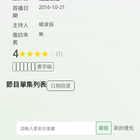
2016-10-21
首播日
期
楊淑娟
主持人
無
邀訪來
賓
4
★
★
★
★
☆
(1)
逐字稿
節目單集列表
日期篩選
前往
新的優先