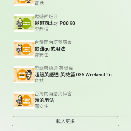
齊斌
遨遊西班牙
遨遊西班牙 P80.90
李靜枝
台灣閩南語我嘛會
歕雞gui的用法
鄭安住
超級英語通-英檢篇
超級英語通-英檢篇 035 Weekend Trip- 週末旅遊
齊斌
台灣閩南語我嘛會
趖的用法
鄭安住
載入更多