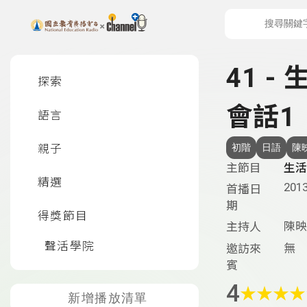
上方功能區塊
左側邊選單
41 -
探索
會話1
語言
親子
初階
日語
陳
主節目
生活
精選
2013
首播日
期
得獎節目
陳映
主持人
聲活學院
無
邀訪來
賓
4
★
★
★
★
新增播放清單