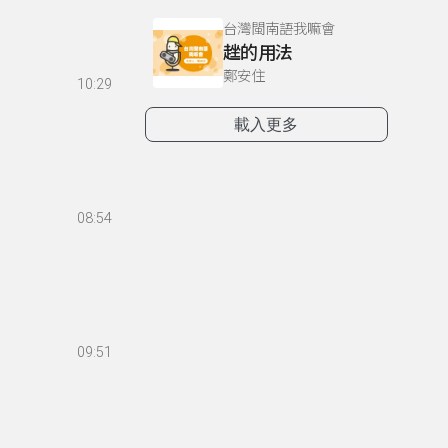
台灣閩南語我嘛會
趖的用法
鄭安住
10:29
載入更多
08:54
09:51