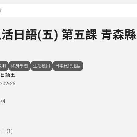
搜尋關鍵字：可輸入節
 生活日語(五) 第五課 青森縣
映羽
終身學習
生活應用
日本旅行用語
日語五
-02-26
羽
☆
(1)