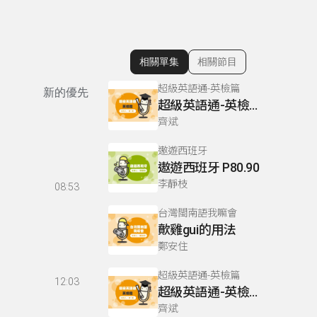
相關單集
相關節目
顯示相關單集
超級英語通-英檢篇
新的優先
超級英語通-英檢篇 083 Cloze Test/段落填空-13
齊斌
遨遊西班牙
遨遊西班牙 P80.90
李靜枝
08:53
台灣閩南語我嘛會
歕雞gui的用法
鄭安住
超級英語通-英檢篇
12:03
超級英語通-英檢篇 035 Weekend Trip- 週末旅遊
齊斌